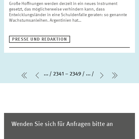
Große Hoffnungen werden derzeit in ein neues Instrument
gesetzt, das möglicherweise verhindern kann, dass
Entwicklungsländer in eine Schuldenfalle geraten: so genannte
Wachstumsanleihen. Argentinien hat…
PRESSE UND REDAKTION
...
2341 – 2349
...
erste Seite
Vorherige Seite
Nächste Sei
letzte S
Wenden Sie sich für Anfragen bitte an