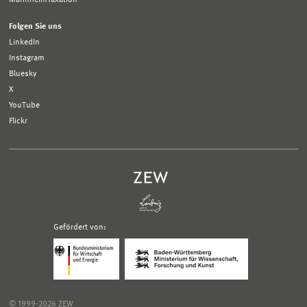
Folgen Sie uns
LinkedIn
Instagram
Bluesky
X
YouTube
Flickr
Gefördert von:
Logo
Logo
Bundesministerium
Ministerium
für
für
Wirtschaft
Wissenschaft,
und
Forschung
Klimaschutz;
und
© 1999-2026 ZEW
Link
Kunst