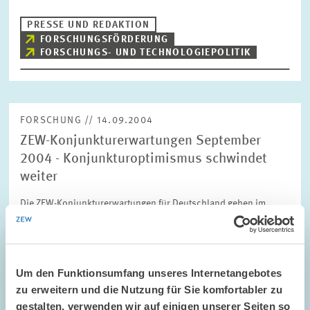
PRESSE UND REDAKTION
FORSCHUNGSFÖRDERUNG
FORSCHUNGS- UND TECHNOLOGIEPOLITIK
FORSCHUNG // 14.09.2004
ZEW-Konjunkturerwartungen September
2004 - Konjunkturoptimismus schwindet
weiter
Die ZEW-Konjunkturerwartungen für Deutschland gehen im
September um -6,9 Punkte zurück. Der Indikator steht nun bei
+38,4 Punkten nach +45,3 Punkten im August und liegt damit
weiterhin über dem historischen…
Um den Funktionsumfang unseres Internetangebotes
ALTERSVORSORGE UND NACHHALTIGE...
zu erweitern und die Nutzung für Sie komfortabler zu
KONJUNKTURUMFRAGE
gestalten, verwenden wir auf einigen unserer Seiten so