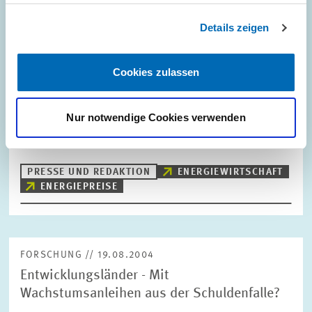
FORSCHUNG // 02.09.2004
Details zeigen
ZEW-Energiemarktbarometer - Experten
sehen Preis für Emissionsrechte deutlich
unter zehn Euro
Cookies zulassen
Die wenigsten Unternehmen wird der Emissionshandel wirklich
teuer zu stehen kommen. Mehr als 80 Prozent der für das ZEW-
Nur notwendige Cookies verwenden
Energiemarktbarometer befragten Experten erwarten, dass zu
Beginn des 2005 beginnenden…
PRESSE UND REDAKTION
ENERGIEWIRTSCHAFT
ENERGIEPREISE
FORSCHUNG // 19.08.2004
Entwicklungsländer - Mit
Wachstumsanleihen aus der Schuldenfalle?