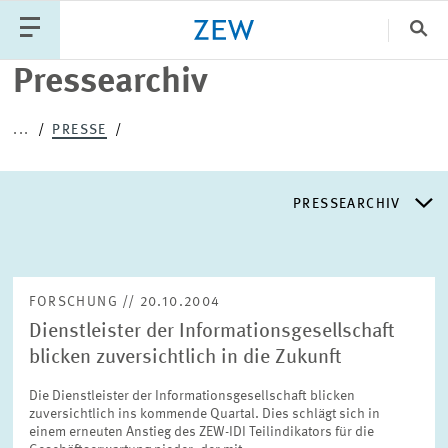
Sch
Pressearchiv
Katego
...
PRESSE
PUBLIKATIONEN
PROJEKTE
TEAM
PRESSEARCHIV
VERANSTALTUNGEN
AKTUELLES
PRESSEARCHIV
FORSCHUNG // 20.10.2004
Dienstleister der Informationsgesellschaft
PRESSEVERTEILER
blicken zuversichtlich in die Zukunft
Die Dienstleister der Informationsgesellschaft blicken
EXPERTENLISTE
zuversichtlich ins kommende Quartal. Dies schlägt sich in
einem erneuten Anstieg des ZEW-IDI Teilindikators für die