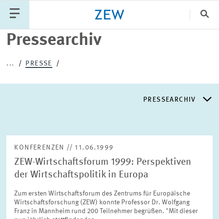
Sch
Pressearchiv
Katego
...
PRESSE
PUBLIKATIONEN
PROJEKTE
TEAM
PRESSEARCHIV
VERANSTALTUNGEN
AKTUELLES
PRESSEARCHIV
KONFERENZEN // 11.06.1999
ZEW-Wirtschaftsforum 1999: Perspektiven
PRESSEVERTEILER
der Wirtschaftspolitik in Europa
Zum ersten Wirtschaftsforum des Zentrums für Europäische
EXPERTENLISTE
Wirtschaftsforschung (ZEW) konnte Professor Dr. Wolfgang
Franz in Mannheim rund 200 Teilnehmer begrüßen. "Mit dieser