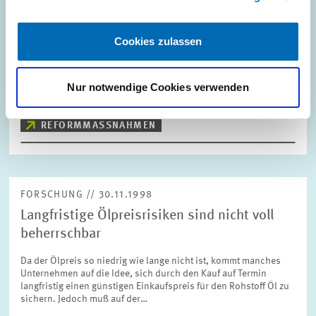
Stellungnahme zur geplanten Steuerreform
Die von der Regierungskoalition vorgelegten Gesetzentwürfe zur
Cookies zulassen
Unternehmenssteuerreform 1999, 2000 und 2002 wurden von
Zentrum für Europäische Wirtschaftsforschung (ZEW) und
Lehrstuhl Prof. Jacobs hinsichtlich…
Nur notwendige Cookies verwenden
PRESSE UND REDAKTION
STEUERREFORM
REFORMMASSNAHMEN
FORSCHUNG // 30.11.1998
Langfristige Ölpreisrisiken sind nicht voll
beherrschbar
Da der Ölpreis so niedrig wie lange nicht ist, kommt manches
Unternehmen auf die Idee, sich durch den Kauf auf Termin
langfristig einen günstigen Einkaufspreis für den Rohstoff Öl zu
sichern. Jedoch muß auf der…