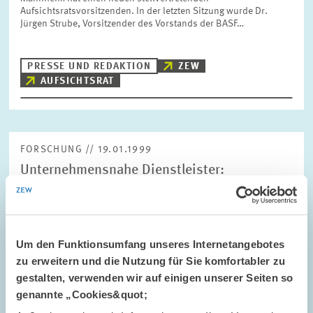
Aufsichtsratsvorsitzenden. In der letzten Sitzung wurde Dr.
Jürgen Strube, Vorsitzender des Vorstands der BASF…
PRESSE UND REDAKTION
ZEW
AUFSICHTSRAT
FORSCHUNG // 19.01.1999
Unternehmensnahe Dienstleister:
Konjunkturelle Abschwächung in Sicht?
Zum zweiten Mal in Folge hat sich die konjunkturelle Lage bei
den unternehmensnahen Dienstleistern nicht weiter verbessert.
Bereits im dritten Quartal 1998 wurde die Geschäftslage als
Um den Funktionsumfang unseres Internetangebotes
unverändert gegenüber dem…
zu erweitern und die Nutzung für Sie komfortabler zu
gestalten, verwenden wir auf einigen unserer Seiten so
genannte „Cookies&quot;
PRESSE UND REDAKTION
UNTERNEHMENSNAHE DIENSTLEISTER