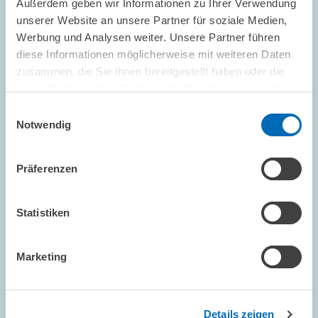
Außerdem geben wir Informationen zu Ihrer Verwendung
unserer Website an unsere Partner für soziale Medien,
Werbung und Analysen weiter. Unsere Partner führen
diese Informationen möglicherweise mit weiteren Daten
FORSCHUNG // 04.12.1998
zusammen, die Sie ihnen bereitgestellt haben oder die
Unternehmenssteuerreform -
sie im Rahmen Ihrer Nutzung der Dienste gesammelt
haben.
Regierungskoalition springt zu kurz
Einwilligungsauswahl
Notwendig
Die Gesetzesentwürfe zur Unternehmenssteuerreform 1999,
2000 und 2002 stehen. Mit den bereits für 1999 vorgesehenen
Maßnahmen springt die Regierungskoalition jedoch zu kurz. Von
Präferenzen
ihnen dürften keine positiven…
Statistiken
PRESSE UND REDAKTION
REFORMMASSNAHMEN
STEUERREFORM
Marketing
KOMMENTAR // 03.12.1998
Details zeigen