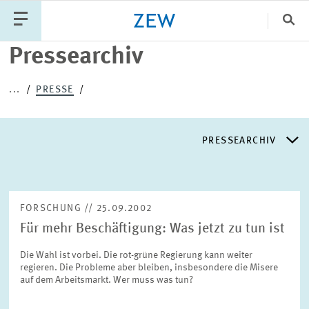
Sch
Pressearchiv
Katego
...
PRESSE
PUBLIKATIONEN
PROJEKTE
TEAM
PRESSEARCHIV
VERANSTALTUNGEN
AKTUELLES
PRESSEARCHIV
FORSCHUNG // 25.09.2002
Für mehr Beschäftigung: Was jetzt zu tun ist
PRESSEVERTEILER
Die Wahl ist vorbei. Die rot-grüne Regierung kann weiter
regieren. Die Probleme aber bleiben, insbesondere die Misere
EXPERTENLISTE
auf dem Arbeitsmarkt. Wer muss was tun?