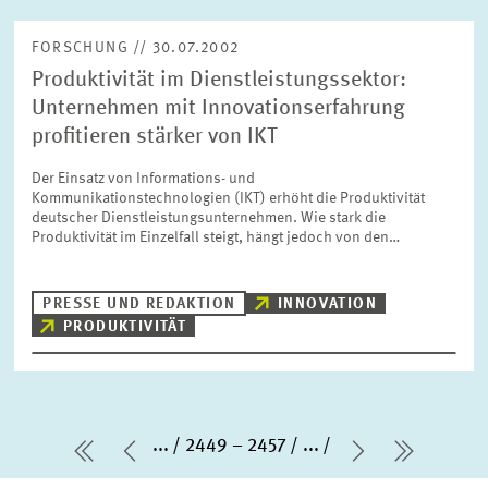
FORSCHUNG // 30.07.2002
Produktivität im Dienstleistungssektor:
Unternehmen mit Innovationserfahrung
profitieren stärker von IKT
Der Einsatz von Informations- und
Kommunikationstechnologien (IKT) erhöht die Produktivität
deutscher Dienstleistungsunternehmen. Wie stark die
Produktivität im Einzelfall steigt, hängt jedoch von den…
PRESSE UND REDAKTION
INNOVATION
PRODUKTIVITÄT
...
2449 – 2457
...
erste Seite
Vorherige Seite
Nächste Se
letzte S