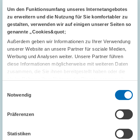
FORSCHUNG // 16.08.2002
Um den Funktionsumfang unseres Internetangebotes
Abschlussbericht der Hartz-Kommission:
zu erweitern und die Nutzung für Sie komfortabler zu
Mehr Schatten als Licht
gestalten, verwenden wir auf einigen unserer Seiten so
genannte „Cookies&quot;
Außerdem geben wir Informationen zu Ihrer Verwendung
PRESSE UND REDAKTION
ARBEITSMARKT
unserer Website an unsere Partner für soziale Medien,
ZEITARBEIT
Werbung und Analysen weiter. Unsere Partner führen
diese Informationen möglicherweise mit weiteren Daten
zusammen, die Sie ihnen bereitgestellt haben oder die
sie im Rahmen Ihrer Nutzung der Dienste gesammelt
FORSCHUNG // 13.08.2002
haben.
Einwilligungsauswahl
ZEW-Konjunkturerwartungen: Deutlicher
Notwendig
Einbruch
Die ZEW Konjunkturerwartungen brechen im August um 25,7
Präferenzen
Punkte ein. Sie stehen nun bei 43,4 Punkten nach 69,1 Punkten
im Vormonat. Das ist der stärkste Rückgang seit zwei Jahren.
Statistiken