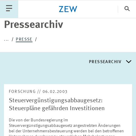
Sch
Pressearchiv
Katego
...
PRESSE
PUBLIKATIONEN
PROJEKTE
TEAM
PRESSEARCHIV
VERANSTALTUNGEN
AKTUELLES
PRESSEARCHIV
FORSCHUNG // 06.02.2003
Steuervergünstigungsabbaugesetz:
PRESSEVERTEILER
Steuerpläne gefährden Investitionen
Die von der Bundesregierung im
EXPERTENLISTE
Steuervergünstigungsabbaugesetz angestrebten Änderungen
bei der Unternehmensbesteuerung werden bei den betroffenen