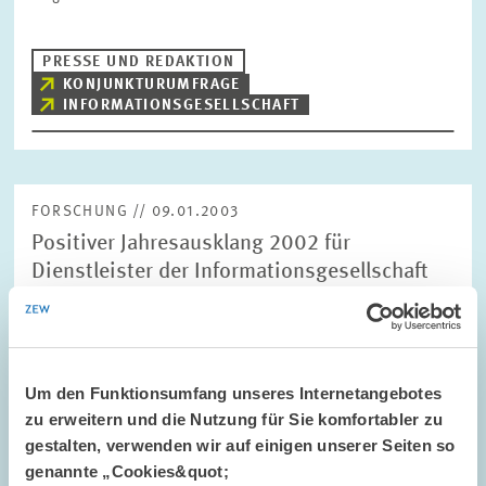
PRESSE UND REDAKTION
KONJUNKTURUMFRAGE
INFORMATIONSGESELLSCHAFT
FORSCHUNG // 09.01.2003
Positiver Jahresausklang 2002 für
Dienstleister der Informationsgesellschaft
Die Umsatzentwicklung im Wirtschaftszweig Dienstleister der
Informationsgesellschaft hat sich Ende 2002 stabilisiert. So ist
die Jahresumsatzwachstumsrate im vierten Quartal 2002 auf 2,1
Prozent von 1,4 Prozent…
Um den Funktionsumfang unseres Internetangebotes
zu erweitern und die Nutzung für Sie komfortabler zu
DIGITALE ÖKONOMIE
KONJUNKTURUMFRAGE
gestalten, verwenden wir auf einigen unserer Seiten so
genannte „Cookies&quot;