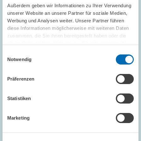
Außerdem geben wir Informationen zu Ihrer Verwendung
unserer Website an unsere Partner für soziale Medien,
FORSCHUNG // 17.12.2002
Werbung und Analysen weiter. Unsere Partner führen
Abstimmung mit den Füßen: Studenten
diese Informationen möglicherweise mit weiteren Daten
achten auf Qualität der Hochschulen
zusammen, die Sie ihnen bereitgestellt haben oder die
sie im Rahmen Ihrer Nutzung der Dienste gesammelt
Bei der Studienortwahl berücksichtigen Studenten der
haben.
Einwilligungsauswahl
Wirtschaftswissenschaften in Deutschland ungeachtet der
bestehenden Zulassungsbeschränkungen
Notwendig
Qualitätsunterschiede zwischen den Hochschulen.
Präferenzen
PRESSE UND REDAKTION
Statistiken
FORSCHUNG // 10.12.2002
Marketing
ZEW-Konjunkturerwartungen: Stimmung
bleibt am Boden