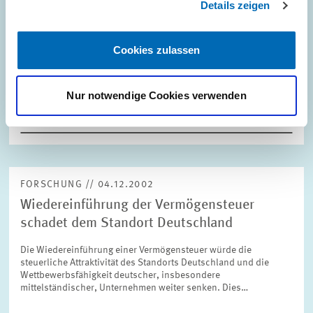
Details zeigen
Der Abwärtstrend der ZEW-Konjunkturerwartungen für
Deutschland hat im Dezember an Dynamik verloren. Der
Indikator steht nun bei 0,6 Punkten, was einem leichten
Rückgang um 3,6 Punkte gegenüber dem Vormonat…
Cookies zulassen
ALTERSVORSORGE UND NACHHALTIGE...
Nur notwendige Cookies verwenden
KONJUNKTURUMFRAGE
KONJUNKTURINDIKATOR
FORSCHUNG // 04.12.2002
Wiedereinführung der Vermögensteuer
schadet dem Standort Deutschland
Die Wiedereinführung einer Vermögensteuer würde die
steuerliche Attraktivität des Standorts Deutschland und die
Wettbewerbsfähigkeit deutscher, insbesondere
mittelständischer, Unternehmen weiter senken. Dies…