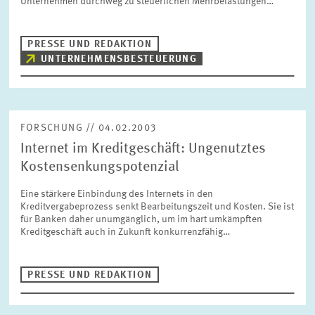
Unternehmen durchweg zu steuerlichen Mehrbelastungen…
BILDMATERIAL
PRESSE UND REDAKTION
ZEW IN DEN MEDIEN
UNTERNEHMENSBESTEUERUNG
MEHR ZUM ZEW
FORSCHUNG // 04.02.2003
Internet im Kreditgeschäft: Ungenutztes
JAHRESBERICHT
Kostensenkungspotenzial
Eine stärkere Einbindung des Internets in den
Kreditvergabeprozess senkt Bearbeitungszeit und Kosten. Sie ist
für Banken daher unumgänglich, um im hart umkämpften
Kreditgeschäft auch in Zukunft konkurrenzfähig…
PRESSE UND REDAKTION