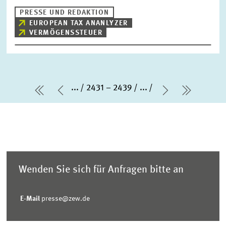
PRESSE UND REDAKTION
EUROPEAN TAX ANANLYZER
VERMÖGENSSTEUER
...
2431 – 2439
...
erste Seite
Vorherige Seite
Nächste Sei
letzte S
Wenden Sie sich für Anfragen bitte an
E-Mail
presse@zew.de