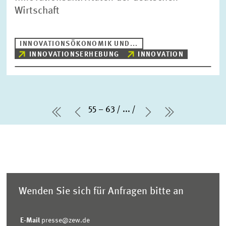
Wirtschaft
INNOVATIONSÖKONOMIK UND...
INNOVATIONSERHEBUNG
INNOVATION
55 – 63
...
erste Seite
Vorherige Seite
Nächste Seite
letzte Seit
Wenden Sie sich für Anfragen bitte an
E-Mail
presse@zew.de