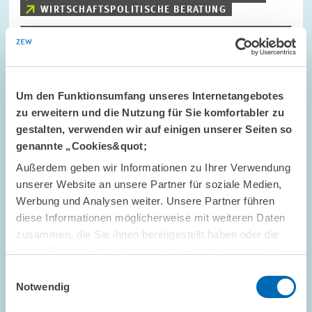
WIRTSCHAFTSPOLITISCHE BERATUNG
Bild
öffnet
Um den Funktionsumfang unseres Internetangebotes
in
zu erweitern und die Nutzung für Sie komfortabler zu
vergrößerter
Ansicht
gestalten, verwenden wir auf einigen unserer Seiten so
genannte „Cookies&quot;
Außerdem geben wir Informationen zu Ihrer Verwendung
unserer Website an unsere Partner für soziale Medien,
Werbung und Analysen weiter. Unsere Partner führen
diese Informationen möglicherweise mit weiteren Daten
zusammen, die Sie ihnen bereitgestellt haben oder die
sie im Rahmen Ihrer Nutzung der Dienste gesammelt
haben.
Einwilligungsauswahl
Notwendig