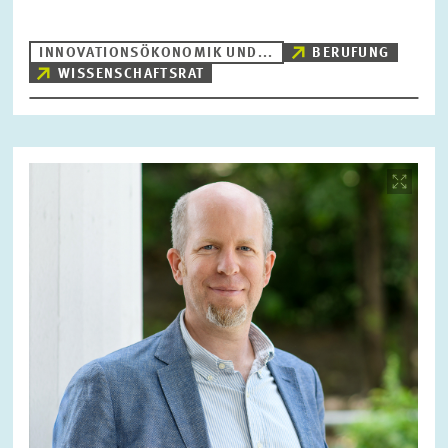
INNOVATIONSÖKONOMIK UND...
BERUFUNG
WISSENSCHAFTSRAT
Bild
öffnet
in
vergrößerter
Ansicht