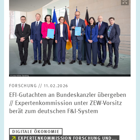
öffnet
in
vergrößerter
Ansicht
FORSCHUNG // 11.02.2026
EFI-Gutachten an Bundeskanzler übergeben
// Expertenkommission unter ZEW-Vorsitz
berät zum deutschen F&I-System
DIGITALE ÖKONOMIE
EXPERTENKOMMISSION FORSCHUNG UND...