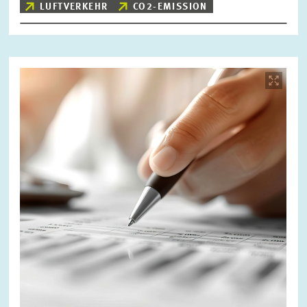
LUFTVERKEHR
CO2-EMISSION
Bild
öffnet
in
vergrößerter
Ansicht