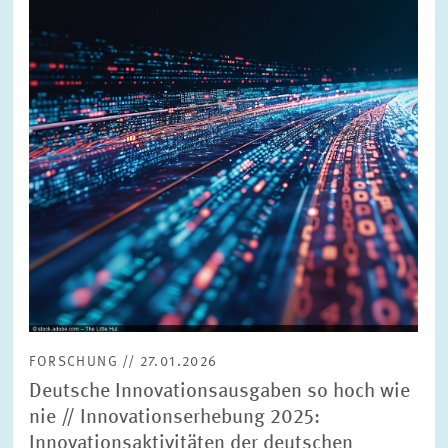
vergrößerter
Ansicht
FORSCHUNG // 27.01.2026
Deutsche Innovationsausgaben so hoch wie
nie // Innovationserhebung 2025:
Innovationsaktivitäten der deutschen