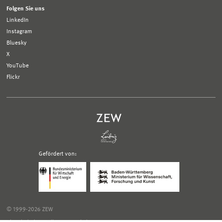
Folgen Sie uns
LinkedIn
Instagram
Bluesky
X
YouTube
Flickr
Gefördert von:
Logo
Logo
Bundesministerium
Ministerium
für
für
Wirtschaft
Wissenschaft,
und
Forschung
Klimaschutz;
und
© 1999-2026 ZEW
Link
Kunst
zur
Baden-