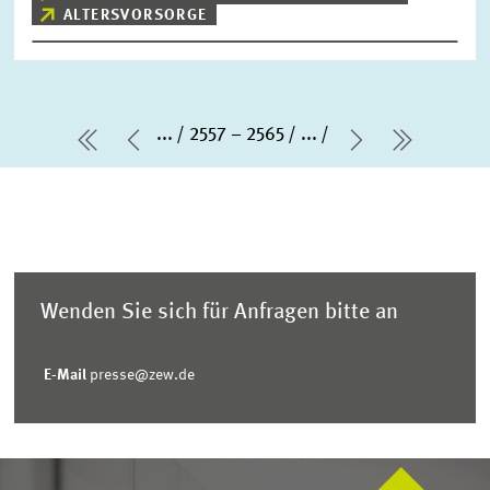
ALTERSVORSORGE
...
2557 – 2565
...
erste Seite
Vorherige Seite
Nächste Sei
letzte S
Wenden Sie sich für Anfragen bitte an
E-Mail
presse@zew.de