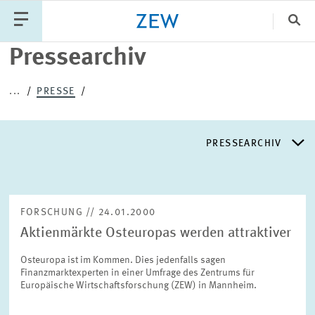
Sch
Pressearchiv
Katego
...
PRESSE
PUBLIKATIONEN
PROJEKTE
TEAM
PRESSEARCHIV
VERANSTALTUNGEN
AKTUELLES
PRESSEARCHIV
FORSCHUNG // 24.01.2000
Aktienmärkte Osteuropas werden attraktiver
PRESSEVERTEILER
Osteuropa ist im Kommen. Dies jedenfalls sagen
Finanzmarktexperten in einer Umfrage des Zentrums für
EXPERTENLISTE
Europäische Wirtschaftsforschung (ZEW) in Mannheim.