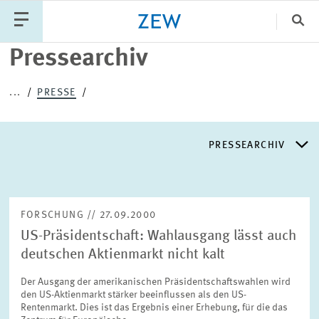
Sch
Pressearchiv
Katego
...
PRESSE
PUBLIKATIONEN
PROJEKTE
TEAM
PRESSEARCHIV
VERANSTALTUNGEN
AKTUELLES
PRESSEARCHIV
FORSCHUNG // 27.09.2000
US-Präsidentschaft: Wahlausgang lässt auch
PRESSEVERTEILER
deutschen Aktienmarkt nicht kalt
Der Ausgang der amerikanischen Präsidentschaftswahlen wird
EXPERTENLISTE
den US-Aktienmarkt stärker beeinflussen als den US-
Rentenmarkt. Dies ist das Ergebnis einer Erhebung, für die das