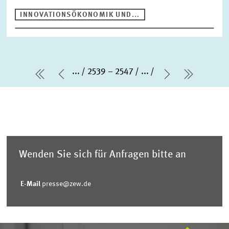
INNOVATIONSÖKONOMIK UND...
...
2539 – 2547
...
erste Seite
Vorherige Seite
Nächste Sei
letzte S
Wenden Sie sich für Anfragen bitte an
E-Mail
presse@zew.de