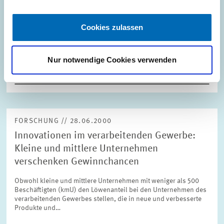
Der Euro ist auf einem Niveau von etwas mehr als 90 Cents
gegenüber dem Dollar fundamental unterbewertet. Dennoch
Cookies zulassen
kann bezüglich der weiteren Entwicklung seines Wechselkurses
keine Entwarnung gegeben werden.…
Nur notwendige Cookies verwenden
PRESSE UND REDAKTION
EZB
FORSCHUNG // 28.06.2000
Innovationen im verarbeitenden Gewerbe:
Kleine und mittlere Unternehmen
verschenken Gewinnchancen
Obwohl kleine und mittlere Unternehmen mit weniger als 500
Beschäftigten (kmU) den Löwenanteil bei den Unternehmen des
verarbeitenden Gewerbes stellen, die in neue und verbesserte
Produkte und…