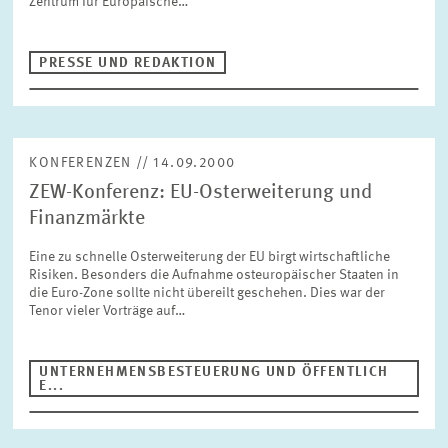
Zentrum für Europäische…
BILDMATERIAL
PRESSE UND REDAKTION
ZEW IN DEN MEDIEN
MEHR ZUM ZEW
KONFERENZEN // 14.09.2000
ZEW-Konferenz: EU-Osterweiterung und
JAHRESBERICHT
Finanzmärkte
Eine zu schnelle Osterweiterung der EU birgt wirtschaftliche
Risiken. Besonders die Aufnahme osteuropäischer Staaten in
die Euro-Zone sollte nicht übereilt geschehen. Dies war der
Tenor vieler Vorträge auf…
UNTERNEHMENSBESTEUERUNG UND ÖFFENTLICH
E...