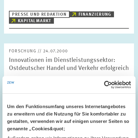
PRESSE UND REDAKTION
FINANZIERUNG
KAPITALMARKT
FORSCHUNG // 24.07.2000
Innovationen im Dienstleistungssektor:
Ostdeutscher Handel und Verkehr erfolgreich
Ostdeutsche Unternehmen der Branchen Handel und Verkehr,
die sogenannten distributiven Dienstleister, sind deutlich
innovativer als westdeutsche. Sowohl der Anteil innovativer
Unternehmen als auch der Anteil…
Um den Funktionsumfang unseres Internetangebotes
zu erweitern und die Nutzung für Sie komfortabler zu
PRESSE UND REDAKTION
INNOVATION
gestalten, verwenden wir auf einigen unserer Seiten so
genannte „Cookies&quot;