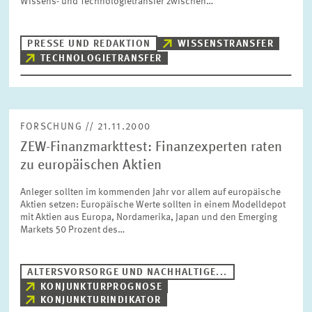
Wissens- und Technologietransfer zwischen…
BILDMATERIAL
PRESSE UND REDAKTION
WISSENSTRANSFER
ZEW IN DEN MEDIEN
TECHNOLOGIETRANSFER
MEHR ZUM ZEW
FORSCHUNG // 21.11.2000
ZEW-Finanzmarkttest: Finanzexperten raten
JAHRESBERICHT
zu europäischen Aktien
Anleger sollten im kommenden Jahr vor allem auf europäische
Aktien setzen: Europäische Werte sollten in einem Modelldepot
mit Aktien aus Europa, Nordamerika, Japan und den Emerging
Markets 50 Prozent des…
ALTERSVORSORGE UND NACHHALTIGE...
KONJUNKTURPROGNOSE
KONJUNKTURINDIKATOR