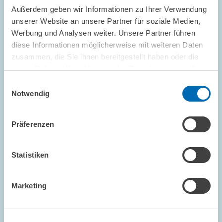
PRESSE UND REDAKTION
Außerdem geben wir Informationen zu Ihrer Verwendung
KONJUNKTURPROGNOSE
unserer Website an unsere Partner für soziale Medien,
KONJUNKTURINDIKATOR
Werbung und Analysen weiter. Unsere Partner führen
diese Informationen möglicherweise mit weiteren Daten
zusammen, die Sie ihnen bereitgestellt haben oder die
sie im Rahmen Ihrer Nutzung der Dienste gesammelt
FORSCHUNG // 17.10.2000
haben.
Einwilligungsauswahl
Unternehmensnahe Dienstleister verhindern
Notwendig
Minus bei Gründungen
In der Branche der unternehmensnahen Dienstleister ist die
Präferenzen
Zahl der Unternehmensgründungen 1999 in Westdeutschland
um gut zwölf Prozent im Vergleich zum Vorjahr gestiegen. Auch
in Ostdeutschland einschließlich…
Statistiken
PRESSE UND REDAKTION
Marketing
UNTERNEHMENSNAHE DIENSTLEISTER