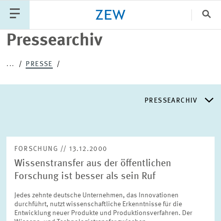
Sch
Pressearchiv
Katego
...
PRESSE
PUBLIKATIONEN
PROJEKTE
TEAM
PRESSEARCHIV
VERANSTALTUNGEN
AKTUELLES
PRESSEARCHIV
FORSCHUNG // 13.12.2000
Wissenstransfer aus der öffentlichen
PRESSEVERTEILER
Forschung ist besser als sein Ruf
Jedes zehnte deutsche Unternehmen, das Innovationen
EXPERTENLISTE
durchführt, nutzt wissenschaftliche Erkenntnisse für die
Entwicklung neuer Produkte und Produktionsverfahren. Der