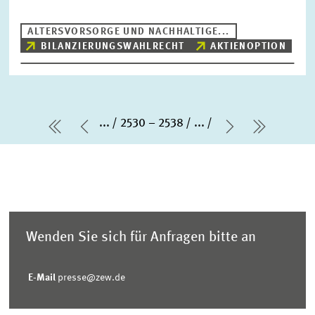
ALTERSVORSORGE UND NACHHALTIGE...
BILANZIERUNGSWAHLRECHT
AKTIENOPTION
...
2530 – 2538
...
erste Seite
Vorherige Seite
Nächste Sei
letzte S
Wenden Sie sich für Anfragen bitte an
E-Mail
presse@zew.de