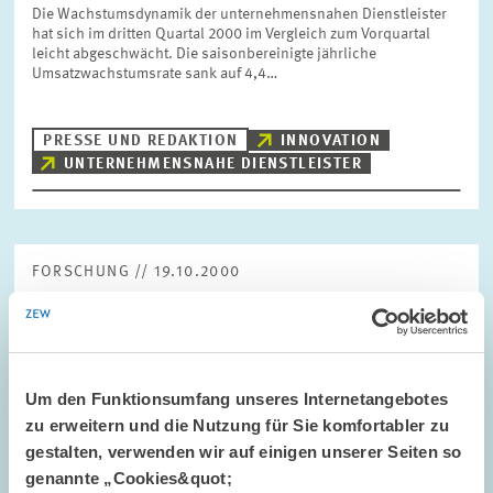
Die Wachstumsdynamik der unternehmensnahen Dienstleister
hat sich im dritten Quartal 2000 im Vergleich zum Vorquartal
leicht abgeschwächt. Die saisonbereinigte jährliche
Umsatzwachstumsrate sank auf 4,4…
PRESSE UND REDAKTION
INNOVATION
UNTERNEHMENSNAHE DIENSTLEISTER
FORSCHUNG // 19.10.2000
ZEW-Finanzmarkttest: Massiver Einbruch der
Konjunkturerwartungen im Oktober
Nachdem der Saldo der Konjunkturerwartungen schon im
vergangenen Monat um 40 Prozent gefallen war, verzeichnet der
Um den Funktionsumfang unseres Internetangebotes
Indikator im Oktober einen weiteren Rückgang von 50 Prozent.
zu erweitern und die Nutzung für Sie komfortabler zu
Nach 40,8 Punkten im September…
gestalten, verwenden wir auf einigen unserer Seiten so
genannte „Cookies&quot;