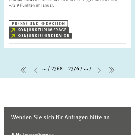
Februar etwas nach. Sie stehen nun bei +69,9 Punkten nach
+72,9 Punkten im Januar.
PRESSE UND REDAKTION
KONJUNKTURUMFRAGE
KONJUNKTURINDIKATOR
...
2368 – 2376
...
erste Seite
Vorherige Seite
Nächste Se
letzte S
Wenden Sie sich für Anfragen bitte an