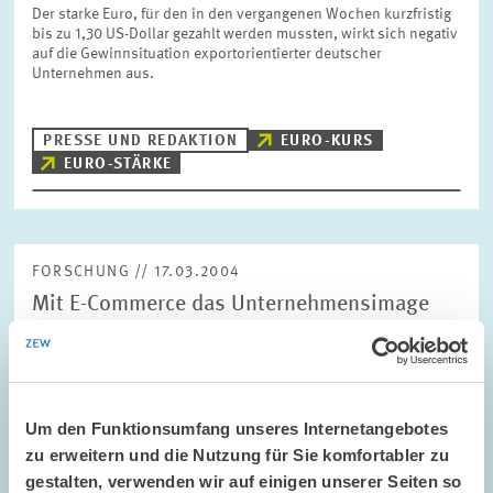
Der starke Euro, für den in den vergangenen Wochen kurzfristig
bis zu 1,30 US-Dollar gezahlt werden mussten, wirkt sich negativ
auf die Gewinnsituation exportorientierter deutscher
Unternehmen aus.
PRESSE UND REDAKTION
EURO-KURS
EURO-STÄRKE
FORSCHUNG // 17.03.2004
Mit E-Commerce das Unternehmensimage
aufpolieren
Deutsche Unternehmen verfolgen beim Handel über das Internet
(E-Commerce) vor allem zwei Ziele: Sie wollen damit zu einem
positiven Unternehmensimage beitragen und vermeiden, dass
Um den Funktionsumfang unseres Internetangebotes
sich die Konkurrenz mit einem…
zu erweitern und die Nutzung für Sie komfortabler zu
gestalten, verwenden wir auf einigen unserer Seiten so