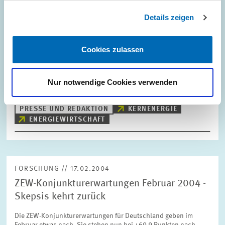
FORSCHUNG // 19.02.2004
Details zeigen
Energiemix am deutschen Strommarkt -
Gaskraftwerken gehört die Zukunft
Cookies zulassen
Der beschlossene Ausstieg aus der Kernenergie und der
Erneuerungsbedarf bei Kraftwerken in Deutschland werden
künftig zu einer deutlichen Veränderung des Energiemixes bei
der Stromerzeugung führen. Profitieren…
Nur notwendige Cookies verwenden
PRESSE UND REDAKTION
KERNENERGIE
ENERGIEWIRTSCHAFT
FORSCHUNG // 17.02.2004
ZEW-Konjunkturerwartungen Februar 2004 -
Skepsis kehrt zurück
Die ZEW-Konjunkturerwartungen für Deutschland geben im