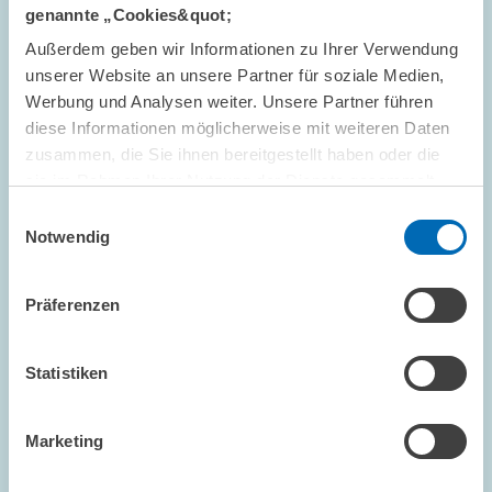
DIGITALE ÖKONOMIE
KONJUNKTURUMFRAGE
genannte „Cookies&quot;
E-COMMERCE
Außerdem geben wir Informationen zu Ihrer Verwendung
unserer Website an unsere Partner für soziale Medien,
Werbung und Analysen weiter. Unsere Partner führen
diese Informationen möglicherweise mit weiteren Daten
FORSCHUNG // 16.03.2004
zusammen, die Sie ihnen bereitgestellt haben oder die
ZEW-Konjunkturerwartungen März 2004 -
sie im Rahmen Ihrer Nutzung der Dienste gesammelt
Zweifel an einer nachhaltigen Erholung
haben.
Einwilligungsauswahl
Notwendig
Die ZEW-Konjunkturerwartungen für Deutschland fallen im März
deutlich. Sie stehen nun bei +57,6 Punkten nach +69,9 Punkten
im Februar.
Präferenzen
ALTERSVORSORGE UND NACHHALTIGE...
Statistiken
KONJUNKTURPROGNOSE
KONJUNKTURINDIKATOR
Marketing