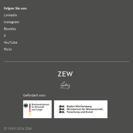
Folgen Sie uns
LinkedIn
Instagram
Bluesky
X
YouTube
Flickr
Gefördert von:
Logo
Logo
Bundesministerium
Ministerium
für
für
Wirtschaft
Wissenschaft,
und
Forschung
Klimaschutz;
und
© 1999-2026 ZEW
Link
Kunst