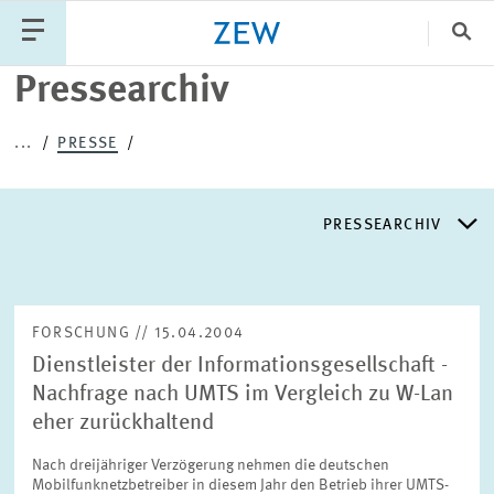
Sch
Pressearchiv
Katego
...
PRESSE
PUBLIKATIONEN
PROJEKTE
TEAM
PRESSEARCHIV
VERANSTALTUNGEN
AKTUELLES
PRESSEARCHIV
FORSCHUNG // 15.04.2004
Dienstleister der Informationsgesellschaft -
PRESSEVERTEILER
Nachfrage nach UMTS im Vergleich zu W-Lan
eher zurückhaltend
EXPERTENLISTE
Nach dreijähriger Verzögerung nehmen die deutschen
Mobilfunknetzbetreiber in diesem Jahr den Betrieb ihrer UMTS-