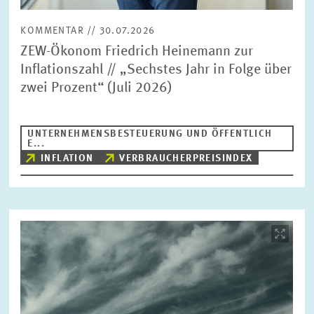
KOMMENTAR // 30.07.2026
ZEW-Ökonom Friedrich Heinemann zur
Inflationszahl // „Sechstes Jahr in Folge über
zwei Prozent“ (Juli 2026)
UNTERNEHMENSBESTEUERUNG UND ÖFFENTLICH
E...
INFLATION
VERBRAUCHERPREISINDEX
Bild
öffnet
in
vergrößerter
Ansicht