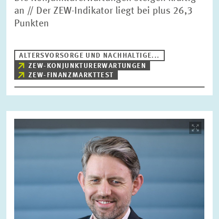
an // Der ZEW-Indikator liegt bei plus 26,3
Punkten
ALTERSVORSORGE UND NACHHALTIGE...
ZEW-KONJUNKTURERWARTUNGEN
ZEW-FINANZMARKTTEST
Bild
öffnet
in
vergrößerter
Ansicht