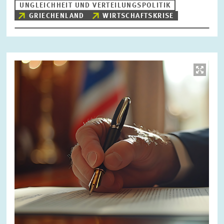
UNGLEICHHEIT UND VERTEILUNGSPOLITIK
GRIECHENLAND
WIRTSCHAFTSKRISE
Bild
öffnet
in
vergrößerter
Ansicht