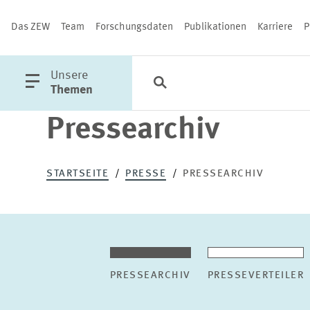
Das ZEW
Team
Forschungsdaten
Publikationen
Karriere
P
öffne
Unsere
Suche
Kategorien
Schließen
Hauptmenü
Themen
Pressearchiv
PUBLIKATIONEN
STARTSEITE
PRESSE
PRESSEARCHIV
PRESSEARCHIV
PRESSEVERTEILER