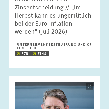
Zinsentscheidung // „Im
Herbst kann es ungemütlich
bei der Euro-Inflation
werden“ (Juli 2026)
UNTERNEHMENSBESTEUERUNG UND ÖF
FENTLICHE...
EZB
ZINS
Bild
öffnet
in
vergrößerter
Ansicht