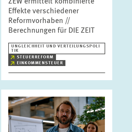
ZEW ermittelt kombinierte
Effekte verschiedener
Reformvorhaben //
Berechnungen für DIE ZEIT
UNGLEICHHEIT UND VERTEILUNGSPOLI
TIK
STEUERREFORM
EINKOMMENSTEUER
Bild
öffnet
in
vergrößerter
Ansicht