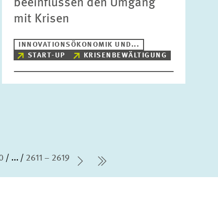
beeinflussen den Umgang
mit Krisen
INNOVATIONSÖKONOMIK UND...
START-UP
KRISENBEWÄLTIGUNG
0
...
2611 – 2619
Nächste Seite
letzte Seite