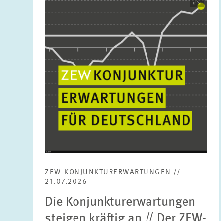
öffnet
in
vergrößerter
Ansicht
ZEW-KONJUNKTURERWARTUNGEN //
21.07.2026
Die Konjunkturerwartungen
steigen kräftig an // Der ZEW-