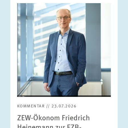
Bild
öffnet
in
vergrößerter
Ansicht
KOMMENTAR // 23.07.2026
ZEW-Ökonom Friedrich
Heinemann zur EZB-