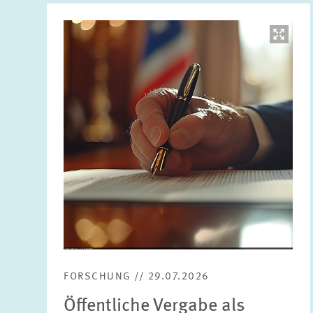
Bild
öffnet
in
vergrößerter
Ansicht
FORSCHUNG // 29.07.2026
Öffentliche Vergabe als