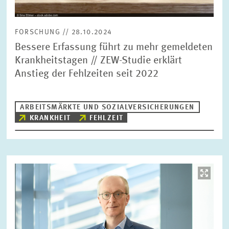
FORSCHUNG // 28.10.2024
Bessere Erfassung führt zu mehr gemeldeten
Krankheitstagen // ZEW-Studie erklärt
Anstieg der Fehlzeiten seit 2022
ARBEITSMÄRKTE UND SOZIALVERSICHERUNGEN
KRANKHEIT
FEHLZEIT
Bild
öffnet
in
vergrößerter
Ansicht