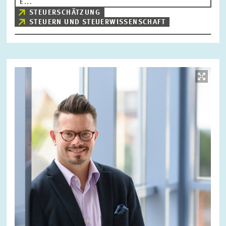
E...
STEUERSCHÄTZUNG
STEUERN UND STEUERWISSENSCHAFT
Bild
öffnet
in
vergrößerter
Ansicht