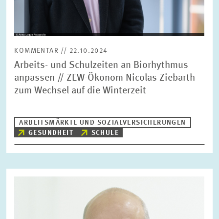
KOMMENTAR // 22.10.2024
Arbeits- und Schulzeiten an Biorhythmus
anpassen // ZEW-Ökonom Nicolas Ziebarth
zum Wechsel auf die Winterzeit
ARBEITSMÄRKTE UND SOZIALVERSICHERUNGEN
GESUNDHEIT
SCHULE
Bild
öffnet
in
vergrößerter
Ansicht