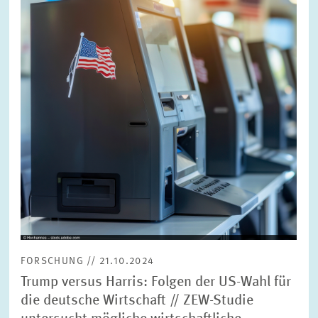
vergrößerter
Ansicht
FORSCHUNG // 21.10.2024
Trump versus Harris: Folgen der US-Wahl für
die deutsche Wirtschaft // ZEW-Studie