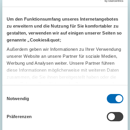
GESCHÄFTSFÜHRUNG
ETHIK
BERUFUNG
Um den Funktionsumfang unseres Internetangebotes
zu erweitern und die Nutzung für Sie komfortabler zu
gestalten, verwenden wir auf einigen unserer Seiten so
Bild
genannte „Cookies&quot;
öffnet
in
Außerdem geben wir Informationen zu Ihrer Verwendung
vergrößerter
unserer Website an unsere Partner für soziale Medien,
Ansicht
Werbung und Analysen weiter. Unsere Partner führen
diese Informationen möglicherweise mit weiteren Daten
zusammen, die Sie ihnen bereitgestellt haben oder die
sie im Rahmen Ihrer Nutzung der Dienste gesammelt
haben.
Einwilligungsauswahl
Notwendig
Präferenzen