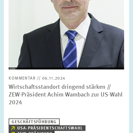
BILDMATERIAL
ZEW IN DEN MEDIEN
MEHR ZUM ZEW
JAHRESBERICHT
KOMMENTAR // 06.11.2024
Wirtschaftsstandort dringend stärken //
ZEW-Präsident Achim Wambach zur US-Wahl
2024
GESCHÄFTSFÜHRUNG
USA-PRÄSIDENTSCHAFTSWAHL