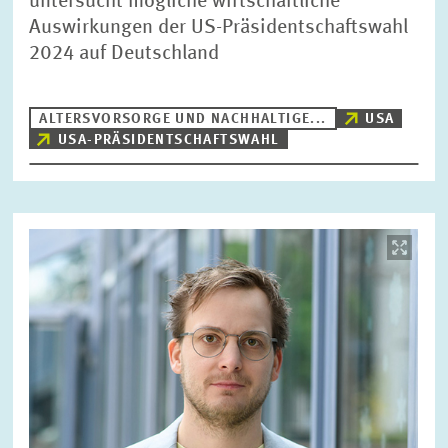
untersucht mögliche wirtschaftliche
Auswirkungen der US-Präsidentschaftswahl
2024 auf Deutschland
ALTERSVORSORGE UND NACHHALTIGE...
USA
USA-PRÄSIDENTSCHAFTSWAHL
Bild
öffnet
in
vergrößerter
Ansicht