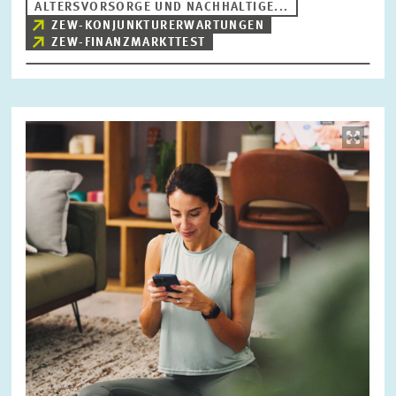
ALTERSVORSORGE UND NACHHALTIGE...
ZEW-KONJUNKTURERWARTUNGEN
ZEW-FINANZMARKTTEST
Bild
öffnet
in
vergrößerter
Ansicht