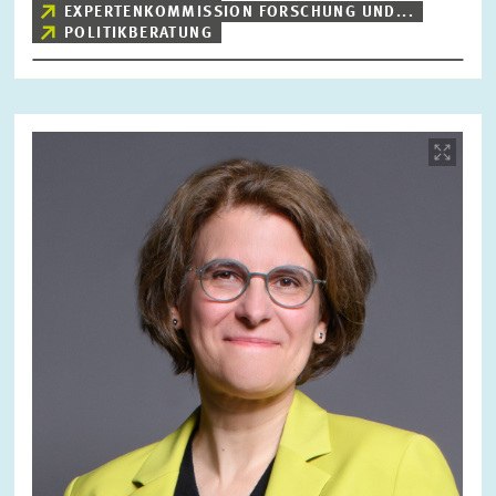
EXPERTENKOMMISSION FORSCHUNG UND...
POLITIKBERATUNG
Bild
öffnet
in
vergrößerter
Ansicht