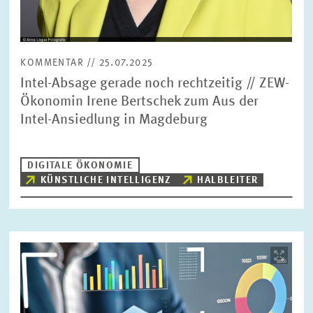
KOMMENTAR // 25.07.2025
Intel-Absage gerade noch rechtzeitig // ZEW-
Ökonomin Irene Bertschek zum Aus der
Intel-Ansiedlung in Magdeburg
DIGITALE ÖKONOMIE
KÜNSTLICHE INTELLIGENZ
HALBLEITER
Bild
öffnet
in
vergrößerter
Ansicht