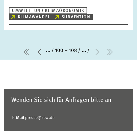
UMWELT- UND KLIMAÖKONOMIK
KLIMAWANDEL
SUBVENTION
...
100 – 108
...
erste Seite
Vorherige Seite
Nächste Sei
letzte Se
Wenden Sie sich für Anfragen bitte an
E-Mail
presse@zew.de