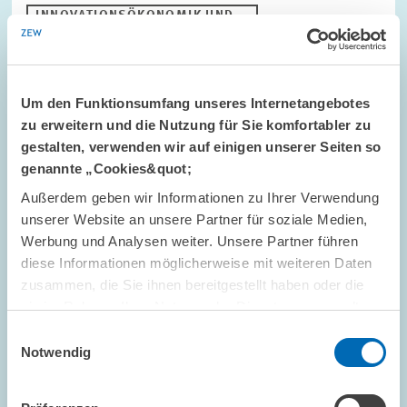
INNOVATIONSÖKONOMIK UND...
FORSCHUNG UND ENTWICKLUNG
FUE
Um den Funktionsumfang unseres Internetangebotes
Bild
zu erweitern und die Nutzung für Sie komfortabler zu
öffnet
gestalten, verwenden wir auf einigen unserer Seiten so
in
genannte „Cookies&quot;
vergrößerter
Ansicht
Außerdem geben wir Informationen zu Ihrer Verwendung
unserer Website an unsere Partner für soziale Medien,
Werbung und Analysen weiter. Unsere Partner führen
diese Informationen möglicherweise mit weiteren Daten
zusammen, die Sie ihnen bereitgestellt haben oder die
sie im Rahmen Ihrer Nutzung der Dienste gesammelt
haben.
Einwilligungsauswahl
Notwendig