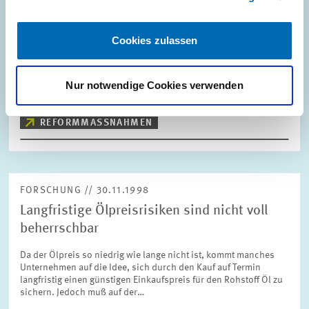
Stellungnahme zur geplanten Steuerreform
Die von der Regierungskoalition vorgelegten Gesetzentwürfe zur
Cookies zulassen
Unternehmenssteuerreform 1999, 2000 und 2002 wurden von
Zentrum für Europäische Wirtschaftsforschung (ZEW) und
Lehrstuhl Prof. Jacobs hinsichtlich…
Nur notwendige Cookies verwenden
PRESSE UND REDAKTION
STEUERREFORM
REFORMMASSNAHMEN
FORSCHUNG // 30.11.1998
Langfristige Ölpreisrisiken sind nicht voll
beherrschbar
Da der Ölpreis so niedrig wie lange nicht ist, kommt manches
Unternehmen auf die Idee, sich durch den Kauf auf Termin
langfristig einen günstigen Einkaufspreis für den Rohstoff Öl zu
sichern. Jedoch muß auf der…