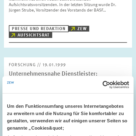
Aufsichtsratsvorsitzenden. In der letzten Sitzung wurde Dr.
Jürgen Strube, Vorsitzender des Vorstands der BASF…
PRESSE UND REDAKTION
ZEW
AUFSICHTSRAT
FORSCHUNG // 19.01.1999
Unternehmensnahe Dienstleister:
Konjunkturelle Abschwächung in Sicht?
Zum zweiten Mal in Folge hat sich die konjunkturelle Lage bei
den unternehmensnahen Dienstleistern nicht weiter verbessert.
Bereits im dritten Quartal 1998 wurde die Geschäftslage als
Um den Funktionsumfang unseres Internetangebotes
unverändert gegenüber dem…
zu erweitern und die Nutzung für Sie komfortabler zu
gestalten, verwenden wir auf einigen unserer Seiten so
genannte „Cookies&quot;
PRESSE UND REDAKTION
UNTERNEHMENSNAHE DIENSTLEISTER