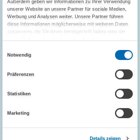
Außerdem geben wir Informationen zu Ihrer Verwendung
unserer Website an unsere Partner für soziale Medien,
Werbung und Analysen weiter. Unsere Partner führen
diese Informationen möglicherweise mit weiteren Daten
FORSCHUNG // 04.12.1998
zusammen, die Sie ihnen bereitgestellt haben oder die
Unternehmenssteuerreform -
sie im Rahmen Ihrer Nutzung der Dienste gesammelt
haben.
Regierungskoalition springt zu kurz
Einwilligungsauswahl
Notwendig
Die Gesetzesentwürfe zur Unternehmenssteuerreform 1999,
2000 und 2002 stehen. Mit den bereits für 1999 vorgesehenen
Maßnahmen springt die Regierungskoalition jedoch zu kurz. Von
Präferenzen
ihnen dürften keine positiven…
Statistiken
PRESSE UND REDAKTION
REFORMMASSNAHMEN
STEUERREFORM
Marketing
KOMMENTAR // 03.12.1998
Details zeigen