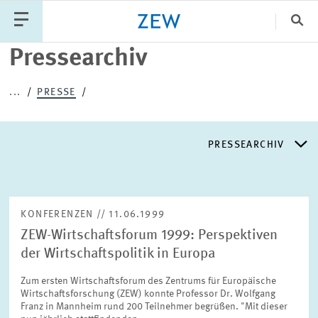
Sch
Pressearchiv
Katego
...
PRESSE
PUBLIKATIONEN
PROJEKTE
TEAM
PRESSEARCHIV
VERANSTALTUNGEN
AKTUELLES
PRESSEARCHIV
KONFERENZEN // 11.06.1999
ZEW-Wirtschaftsforum 1999: Perspektiven
PRESSEVERTEILER
der Wirtschaftspolitik in Europa
Zum ersten Wirtschaftsforum des Zentrums für Europäische
EXPERTENLISTE
Wirtschaftsforschung (ZEW) konnte Professor Dr. Wolfgang
Franz in Mannheim rund 200 Teilnehmer begrüßen. "Mit dieser