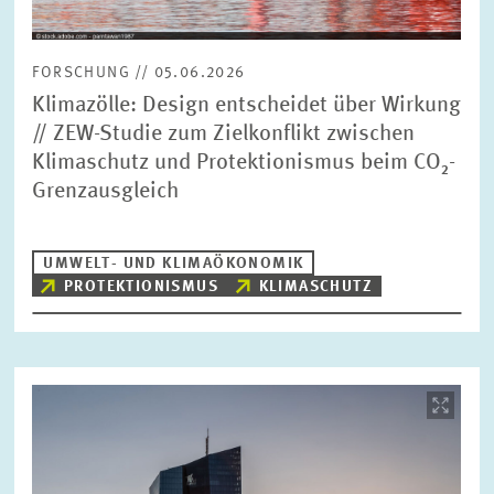
FORSCHUNG // 05.06.2026
Klimazölle: Design entscheidet über Wirkung
// ZEW-Studie zum Zielkonflikt zwischen
Klimaschutz und Protektionismus beim CO₂-
Grenzausgleich
UMWELT- UND KLIMAÖKONOMIK
PROTEKTIONISMUS
KLIMASCHUTZ
Bild
öffnet
in
vergrößerter
Ansicht