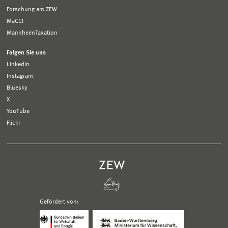
Forschung am ZEW
MaCCI
MannheimTaxation
Folgen Sie uns
LinkedIn
Instagram
Bluesky
X
YouTube
Flickr
Gefördert von:
Logo
Logo
Bundesministerium
Ministerium