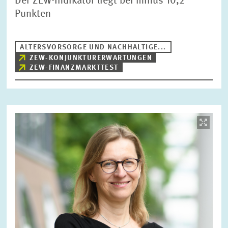
Der ZEW-Indikator liegt bei minus 10,2
Punkten
ALTERSVORSORGE UND NACHHALTIGE...
ZEW-KONJUNKTURERWARTUNGEN
ZEW-FINANZMARKTTEST
Bild
öffnet
in
vergrößerter
Ansicht