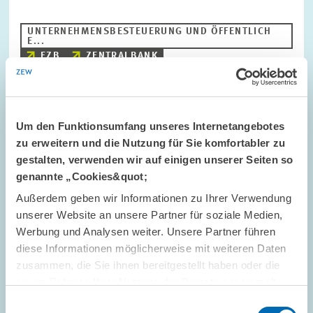
UNTERNEHMENSBESTEUERUNG UND ÖFFENTLICH
E...
EZB
ZENTRALBANK
Bild
Um den Funktionsumfang unseres Internetangebotes
öffnet
zu erweitern und die Nutzung für Sie komfortabler zu
in
gestalten, verwenden wir auf einigen unserer Seiten so
vergrößerter
Ansicht
genannte „Cookies&quot;
Außerdem geben wir Informationen zu Ihrer Verwendung
unserer Website an unsere Partner für soziale Medien,
Werbung und Analysen weiter. Unsere Partner führen
diese Informationen möglicherweise mit weiteren Daten
zusammen, die Sie ihnen bereitgestellt haben oder die
sie im Rahmen Ihrer Nutzung der Dienste gesammelt
haben.
Einwilligungsauswahl