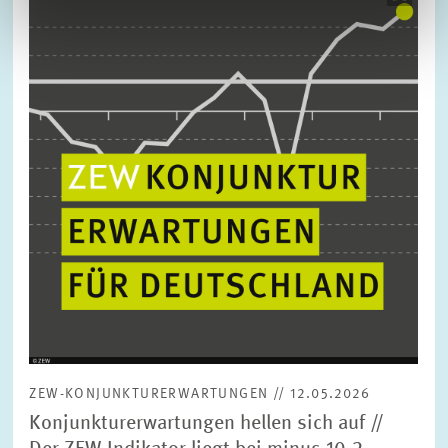
öffnet
in
vergrößerter
Ansicht
ZEW-KONJUNKTURERWARTUNGEN // 12.05.2026
Konjunkturerwartungen hellen sich auf //