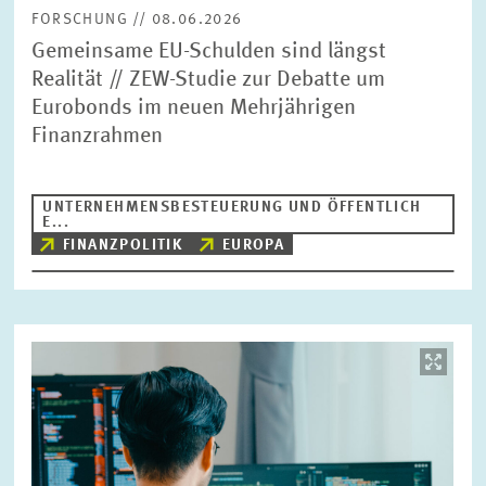
FORSCHUNG // 08.06.2026
Gemeinsame EU-Schulden sind längst
Realität // ZEW-Studie zur Debatte um
Eurobonds im neuen Mehrjährigen
Finanzrahmen
UNTERNEHMENSBESTEUERUNG UND ÖFFENTLICH
E...
FINANZPOLITIK
EUROPA
Bild
öffnet
in
vergrößerter
Ansicht