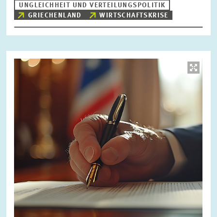
UNGLEICHHEIT UND VERTEILUNGSPOLITIK
GRIECHENLAND
WIRTSCHAFTSKRISE
Bild
öffnet
in
vergrößerter
Ansicht