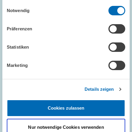
haben.
Einwilligungsauswahl
Notwendig
Präferenzen
Statistiken
FORSCHUNG // 23.07.2026
ZEW ermittelt kombinierte Effekte
Marketing
verschiedener Reformvorhaben //
Berechnungen für DIE ZEIT
Details zeigen
UNGLEICHHEIT UND VERTEILUNGSPOLITIK
STEUERREFORM
EINKOMMENSTEUER
Cookies zulassen
Nur notwendige Cookies verwenden