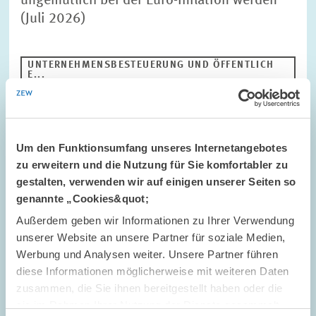
ungemütlich bei der Euro-Inflation werden“
(Juli 2026)
UNTERNEHMENSBESTEUERUNG UND ÖFFENTLICH
E...
EZB
ZINS
Um den Funktionsumfang unseres Internetangebotes
Bild
zu erweitern und die Nutzung für Sie komfortabler zu
öffnet
gestalten, verwenden wir auf einigen unserer Seiten so
in
vergrößerter
genannte „Cookies&quot;
Ansicht
Außerdem geben wir Informationen zu Ihrer Verwendung
unserer Website an unsere Partner für soziale Medien,
Werbung und Analysen weiter. Unsere Partner führen
diese Informationen möglicherweise mit weiteren Daten
zusammen, die Sie ihnen bereitgestellt haben oder die
sie im Rahmen Ihrer Nutzung der Dienste gesammelt