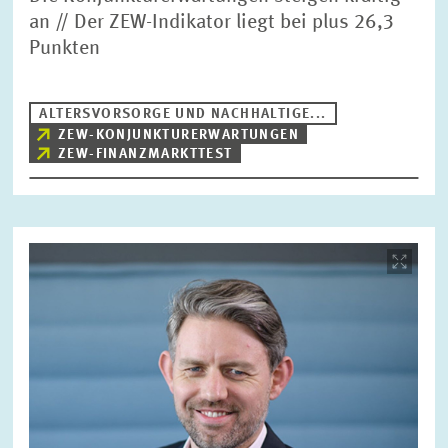
an // Der ZEW-Indikator liegt bei plus 26,3
Punkten
ALTERSVORSORGE UND NACHHALTIGE...
ZEW-KONJUNKTURERWARTUNGEN
ZEW-FINANZMARKTTEST
Bild
öffnet
in
vergrößerter
Ansicht