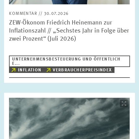
KOMMENTAR // 30.07.2026
ZEW-Ökonom Friedrich Heinemann zur
Inflationszahl // „Sechstes Jahr in Folge über
zwei Prozent“ (Juli 2026)
UNTERNEHMENSBESTEUERUNG UND ÖFFENTLICH
E...
INFLATION
VERBRAUCHERPREISINDEX
Bild
öffnet
in
vergrößerter
Ansicht