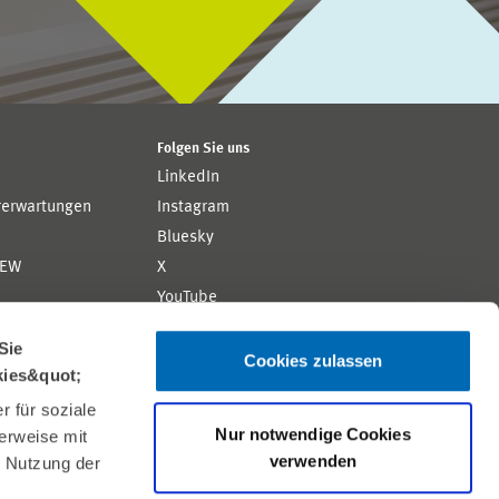
Folgen Sie uns
LinkedIn
rerwartungen
Instagram
Bluesky
ZEW
X
YouTube
ion
Flickr
Sie
Cookies zulassen
kies&quot;
 für soziale
Nur notwendige Cookies
erweise mit
verwenden
r Nutzung der