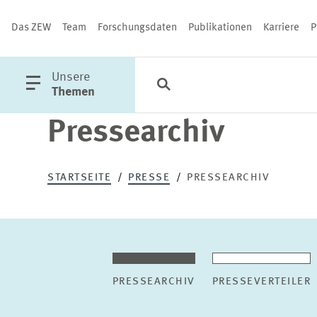
Das ZEW
Team
Forschungsdaten
Publikationen
Karriere
P
öffne
Unsere
Suche
Kategorien
Schließen
Hauptmenü
Themen
Pressearchiv
PUBLIKATIONEN
STARTSEITE
PRESSE
PRESSEARCHIV
PRESSEARCHIV
PRESSEVERTEILER