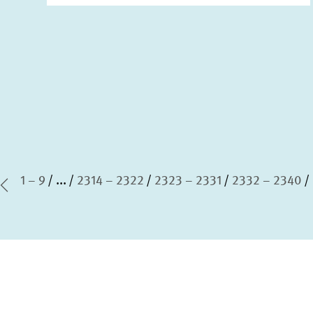
1 – 9
...
2314 – 2322
2323 – 2331
2332 – 2340
te Seite
Vorherige Seite