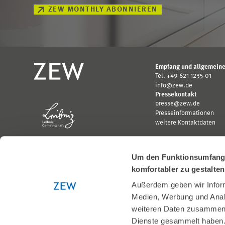
ZEW MONTHLY ABONNIEREN
Empfang und allgemeine
Tel. +49 621 1235-01
info@zew.de
Pressekontakt
presse@zew.de
Presseinformationen
weitere Kontaktdaten
Um den Funktionsumfang u
komfortabler zu gestalte
Außerdem geben wir Inform
Gefördert von:
Medien, Werbung und Analy
Logo
Logo
Bundesministerium
Ministerium
weiteren Daten zusammen, 
für
für
Dienste gesammelt haben
Wirtschaft
Wissenschaft,