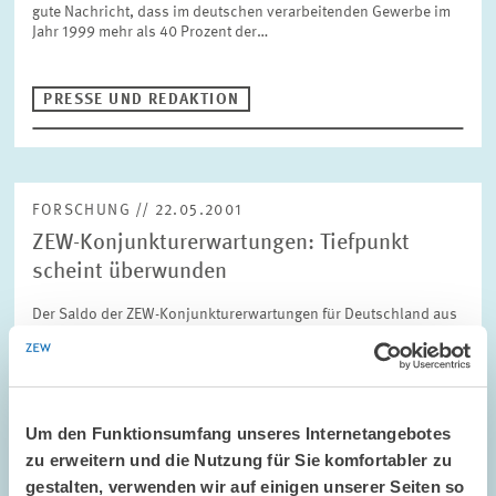
gute Nachricht, dass im deutschen verarbeitenden Gewerbe im
Jahr 1999 mehr als 40 Prozent der…
PRESSE UND REDAKTION
FORSCHUNG // 22.05.2001
ZEW-Konjunkturerwartungen: Tiefpunkt
scheint überwunden
Der Saldo der ZEW-Konjunkturerwartungen für Deutschland aus
dem ZEW-Finanzmarkttest weist im Mai ein nahezu
unverändertes Niveau auf, nachdem er im Vormonat noch
deutlich gestiegen war. Er liegt nun bei einem…
Um den Funktionsumfang unseres Internetangebotes
PRESSE UND REDAKTION
zu erweitern und die Nutzung für Sie komfortabler zu
KONJUNKTURUMFRAGE
gestalten, verwenden wir auf einigen unserer Seiten so
KONJUNKTURINDIKATOR