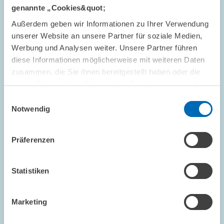
genannte „Cookies&quot;
Außerdem geben wir Informationen zu Ihrer Verwendung
unserer Website an unsere Partner für soziale Medien,
FORSCHUNG // 15.05.2001
Werbung und Analysen weiter. Unsere Partner führen
Informations- und
diese Informationen möglicherweise mit weiteren Daten
zusammen, die Sie ihnen bereitgestellt haben oder die
Kommunikationstechnologien:
sie im Rahmen Ihrer Nutzung der Dienste gesammelt
Hochschulabsolventen gefragt
haben.
Einwilligungsauswahl
In den vergangenen Jahren hat Deutschland seinen Rückstand
Notwendig
bei der Verbreitung von Informations- und
Kommunikationstechnologien (IKT) gegenüber den USA und den
nordeuropäischen Ländern verringert. So sind…
Präferenzen
PRESSE UND REDAKTION
INFORMATIKER
Statistiken
IKT
Marketing
FORSCHUNG // 08.05.2001