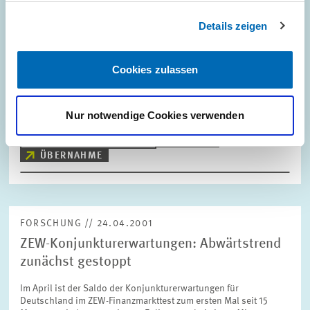
Mergers & Acquisitions: Deutsches
Details zeigen
Übernahmegesetz greift zu kurz
Das neue Übernahmegesetz der Bundesregierung, das einen
Cookies zulassen
geregelten Ablauf von Unternehmensübernahmen sicherstellen
und die Interessen von Anteilseignern und Beschäftigten
schützen soll, greift zu kurz. Sein…
Nur notwendige Cookies verwenden
PRESSE UND REDAKTION
FUSION
ÜBERNAHME
FORSCHUNG // 24.04.2001
ZEW-Konjunkturerwartungen: Abwärtstrend
zunächst gestoppt
Im April ist der Saldo der Konjunkturerwartungen für
Deutschland im ZEW-Finanzmarkttest zum ersten Mal seit 15