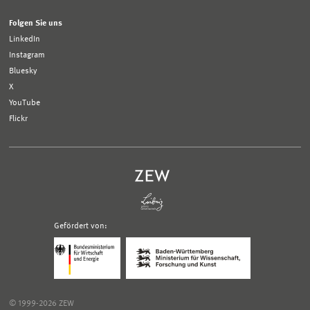
Folgen Sie uns
LinkedIn
Instagram
Bluesky
X
YouTube
Flickr
Gefördert von:
Logo
Logo
Bundesministerium
Ministerium
für
für
Wirtschaft
Wissenschaft,
und
Forschung
Klimaschutz;
und
© 1999-2026 ZEW
Link
Kunst