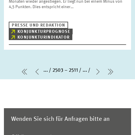
Monaten wieder angestiegen. Er liegt nun bei einem Minus von
4,5 Punkten. Dies entspricht einer…
PRESSE UND REDAKTION
KONJUNKTURPROGNOSE
KONJUNKTURINDIKATOR
...
2503 – 2511
...
erste Seite
Vorherige Seite
Nächste Sei
letzte S
Wenden Sie sich für Anfragen bitte an