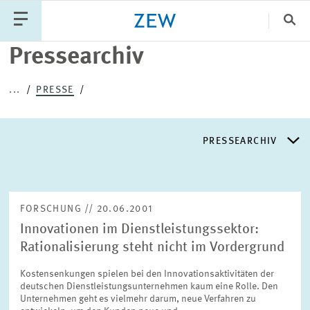
Sch
Pressearchiv
Katego
...
PRESSE
PUBLIKATIONEN
PROJEKTE
TEAM
PRESSEARCHIV
VERANSTALTUNGEN
AKTUELLES
PRESSEARCHIV
FORSCHUNG // 20.06.2001
Innovationen im Dienstleistungssektor:
PRESSEVERTEILER
Rationalisierung steht nicht im Vordergrund
Kostensenkungen spielen bei den Innovationsaktivitäten der
EXPERTENLISTE
deutschen Dienstleistungsunternehmen kaum eine Rolle. Den
Unternehmen geht es vielmehr darum, neue Verfahren zu