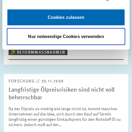
Stellungnahme zur geplanten Steuerreform
Die von der Regierungskoalition vorgelegten Gesetzentwürfe zur
Cookies zulassen
Unternehmenssteuerreform 1999, 2000 und 2002 wurden von
Zentrum für Europäische Wirtschaftsforschung (ZEW) und
Lehrstuhl Prof. Jacobs hinsichtlich…
Nur notwendige Cookies verwenden
PRESSE UND REDAKTION
STEUERREFORM
REFORMMASSNAHMEN
FORSCHUNG // 30.11.1998
Langfristige Ölpreisrisiken sind nicht voll
beherrschbar
Da der Ölpreis so niedrig wie lange nicht ist, kommt manches
Unternehmen auf die Idee, sich durch den Kauf auf Termin
langfristig einen günstigen Einkaufspreis für den Rohstoff Öl zu
sichern. Jedoch muß auf der…