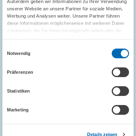
Außerdem geben wir Informationen zu Ihrer Verwendung
unserer Website an unsere Partner für soziale Medien,
Werbung und Analysen weiter. Unsere Partner führen
diese Informationen möglicherweise mit weiteren Daten
FORSCHUNG // 04.12.1998
zusammen, die Sie ihnen bereitgestellt haben oder die
Unternehmenssteuerreform -
sie im Rahmen Ihrer Nutzung der Dienste gesammelt
haben.
Regierungskoalition springt zu kurz
Einwilligungsauswahl
Notwendig
Die Gesetzesentwürfe zur Unternehmenssteuerreform 1999,
2000 und 2002 stehen. Mit den bereits für 1999 vorgesehenen
Maßnahmen springt die Regierungskoalition jedoch zu kurz. Von
Präferenzen
ihnen dürften keine positiven…
Statistiken
PRESSE UND REDAKTION
REFORMMASSNAHMEN
STEUERREFORM
Marketing
KOMMENTAR // 03.12.1998
Details zeigen