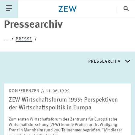
Sch
Pressearchiv
Katego
...
PRESSE
PUBLIKATIONEN
PROJEKTE
TEAM
PRESSEARCHIV
VERANSTALTUNGEN
AKTUELLES
PRESSEARCHIV
KONFERENZEN // 11.06.1999
ZEW-Wirtschaftsforum 1999: Perspektiven
PRESSEVERTEILER
der Wirtschaftspolitik in Europa
Zum ersten Wirtschaftsforum des Zentrums für Europäische
EXPERTENLISTE
Wirtschaftsforschung (ZEW) konnte Professor Dr. Wolfgang
Franz in Mannheim rund 200 Teilnehmer begrüßen. "Mit dieser