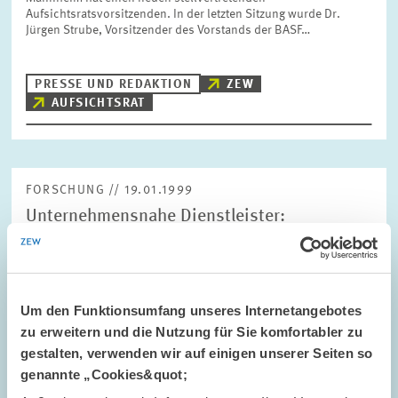
Aufsichtsratsvorsitzenden. In der letzten Sitzung wurde Dr.
Jürgen Strube, Vorsitzender des Vorstands der BASF…
PRESSE UND REDAKTION
ZEW
AUFSICHTSRAT
FORSCHUNG // 19.01.1999
Unternehmensnahe Dienstleister:
Konjunkturelle Abschwächung in Sicht?
Zum zweiten Mal in Folge hat sich die konjunkturelle Lage bei
den unternehmensnahen Dienstleistern nicht weiter verbessert.
Bereits im dritten Quartal 1998 wurde die Geschäftslage als
Um den Funktionsumfang unseres Internetangebotes
unverändert gegenüber dem…
zu erweitern und die Nutzung für Sie komfortabler zu
gestalten, verwenden wir auf einigen unserer Seiten so
genannte „Cookies&quot;
PRESSE UND REDAKTION
UNTERNEHMENSNAHE DIENSTLEISTER