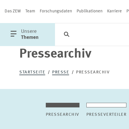
Das ZEW
Team
Forschungsdaten
Publikationen
Karriere
P
öffne
Unsere
Suche
Kategorien
Schließen
Hauptmenü
Themen
Pressearchiv
PUBLIKATIONEN
STARTSEITE
PRESSE
PRESSEARCHIV
PRESSEARCHIV
PRESSEVERTEILER