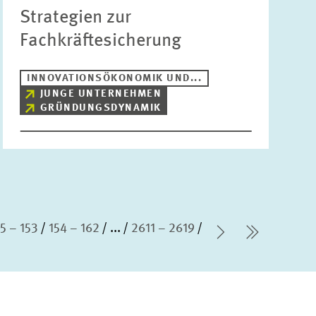
Strategien zur
Fachkräftesicherung
INNOVATIONSÖKONOMIK UND...
JUNGE UNTERNEHMEN
GRÜNDUNGSDYNAMIK
5 – 153
154 – 162
...
2611 – 2619
Nächste Sei
letzte S