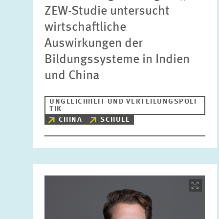
ZEW-Studie untersucht
wirtschaftliche
Auswirkungen der
Bildungssysteme in Indien
und China
UNGLEICHHEIT UND VERTEILUNGSPOLI
TIK
CHINA
SCHULE
Bild
öffnet
in
vergrößerter
Ansicht