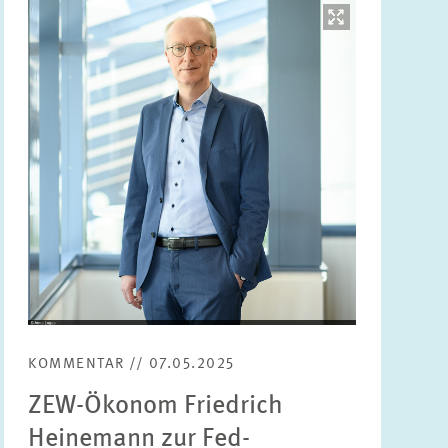
Bild
öffnet
in
vergrößerter
Ansicht
KOMMENTAR // 07.05.2025
ZEW-Ökonom Friedrich
Heinemann zur Fed-