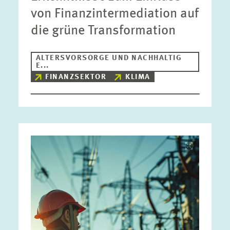
von Finanzintermediation auf
die grüne Transformation
ALTERSVORSORGE UND NACHHALTIG
E...
FINANZSEKTOR
KLIMA
Bild
öffnet
in
vergrößerter
Ansicht