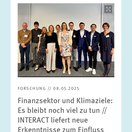
Bild
öffnet
in
vergrößerter
Ansicht
FORSCHUNG // 08.05.2025
Finanzsektor und Klimaziele:
Es bleibt noch viel zu tun //
INTERACT liefert neue
Erkenntnisse zum Einfluss