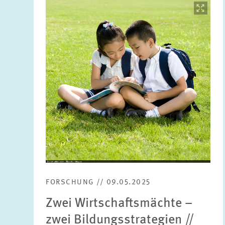
Bild
öffnet
in
vergrößerter
Ansicht
FORSCHUNG // 09.05.2025
Zwei Wirtschaftsmächte –
zwei Bildungsstrategien //