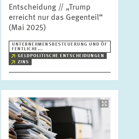
Entscheidung // „Trump
erreicht nur das Gegenteil“
(Mai 2025)
UNTERNEHMENSBESTEUERUNG UND ÖF
FENTLICHE...
GELDPOLITISCHE ENTSCHEIDUNGEN
ZINS
Bild
öffnet
in
vergrößerter
Ansicht