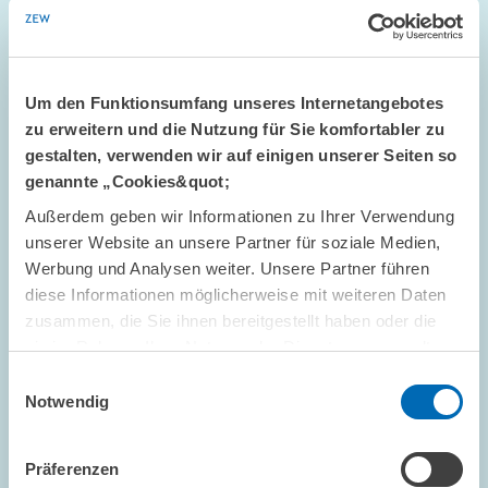
Fachkräftemangels in Krankenhäusern
ARBEITSMÄRKTE UND SOZIALVERSICHERUNGEN
Um den Funktionsumfang unseres Internetangebotes
PFLEGEBERUFE
ARBEITSKRÄFTE
zu erweitern und die Nutzung für Sie komfortabler zu
gestalten, verwenden wir auf einigen unserer Seiten so
genannte „Cookies&quot;
Außerdem geben wir Informationen zu Ihrer Verwendung
Bild
öffnet
unserer Website an unsere Partner für soziale Medien,
in
Werbung und Analysen weiter. Unsere Partner führen
vergrößerter
diese Informationen möglicherweise mit weiteren Daten
Ansicht
zusammen, die Sie ihnen bereitgestellt haben oder die
sie im Rahmen Ihrer Nutzung der Dienste gesammelt
haben.
Einwilligungsauswahl
Notwendig
Präferenzen