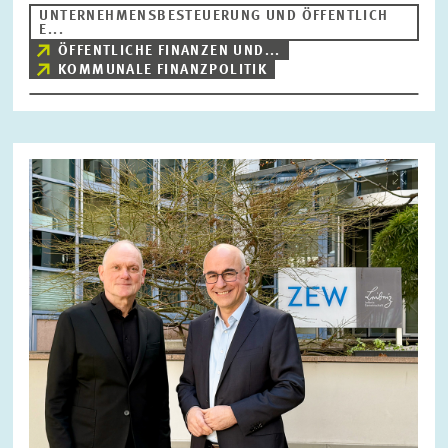
UNTERNEHMENSBESTEUERUNG UND ÖFFENTLICH
E...
ÖFFENTLICHE FINANZEN UND...
KOMMUNALE FINANZPOLITIK
Bild
öffnet
in
vergrößerter
Ansicht