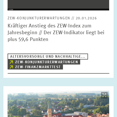
ZEW-KONJUNKTURERWARTUNGEN // 20.01.2026
Kräftiger Anstieg des ZEW-Index zum
Jahresbeginn // Der ZEW-Indikator liegt bei
plus 59,6 Punkten
ALTERSVORSORGE UND NACHHALTIGE...
ZEW-KONJUNKTURERWARTUNGEN
ZEW-FINANZMARKTTEST
Bild
öffnet
in
vergrößerter
Ansicht