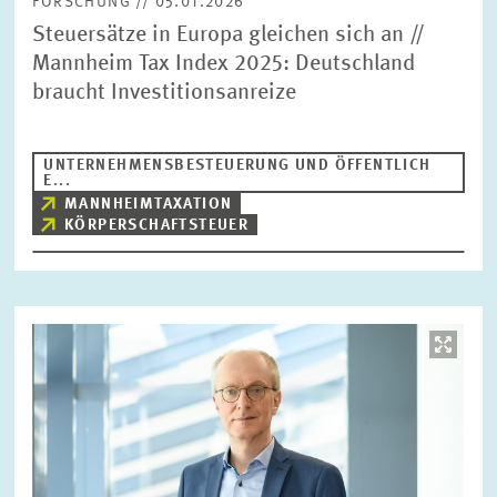
FORSCHUNG // 05.01.2026
Steuersätze in Europa gleichen sich an //
Mannheim Tax Index 2025: Deutschland
braucht Investitionsanreize
UNTERNEHMENSBESTEUERUNG UND ÖFFENTLICH
E...
MANNHEIMTAXATION
KÖRPERSCHAFTSTEUER
Bild
öffnet
in
vergrößerter
Ansicht