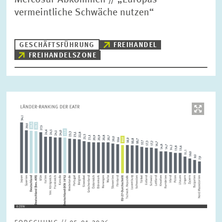
Mercosur-Abkommen // „Europas
vermeintliche Schwäche nutzen“
GESCHÄFTSFÜHRUNG
FREIHANDEL
FREIHANDELSZONE
Bild
öffnet
in
vergrößerter
Ansicht