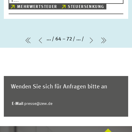
E...
MEHRWERTSTEUER
STEUERSENKUNG
...
64 – 72
...
erste Seite
Vorherige Seite
Nächste Seit
letzte Sei
Wenden Sie sich für Anfragen bitte an
E-Mail
presse@zew.de