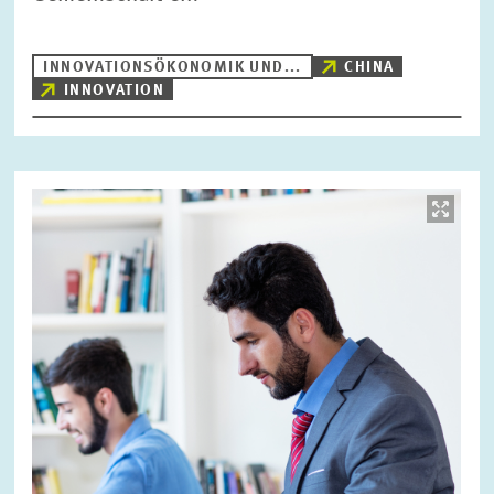
INNOVATIONSÖKONOMIK UND...
CHINA
INNOVATION
Bild
öffnet
in
vergrößerter
Ansicht