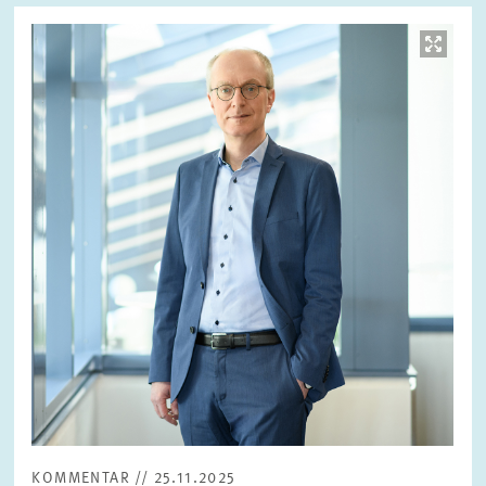
Bild
öffnet
in
vergrößerter
Ansicht
KOMMENTAR // 25.11.2025