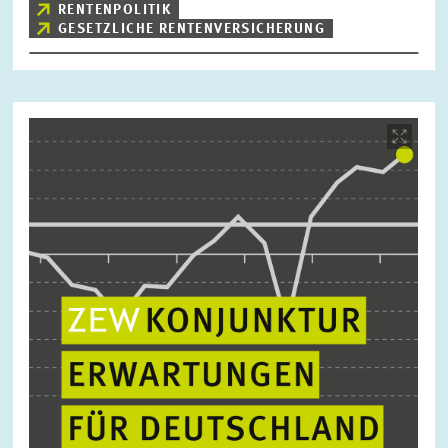
RENTENPOLITIK
GESETZLICHE RENTENVERSICHERUNG
Bild
öffnet
in
vergrößerter
Ansicht