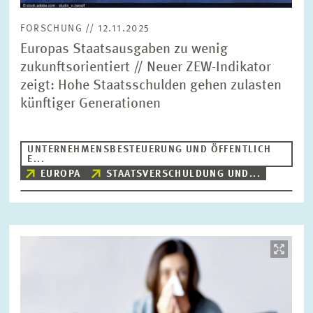
FORSCHUNG // 12.11.2025
Europas Staatsausgaben zu wenig
zukunftsorientiert // Neuer ZEW-Indikator
zeigt: Hohe Staatsschulden gehen zulasten
künftiger Generationen
UNTERNEHMENSBESTEUERUNG UND ÖFFENTLICH
E...
EUROPA
STAATSVERSCHULDUNG UND...
Bild
öffnet
in
vergrößerter
Ansicht