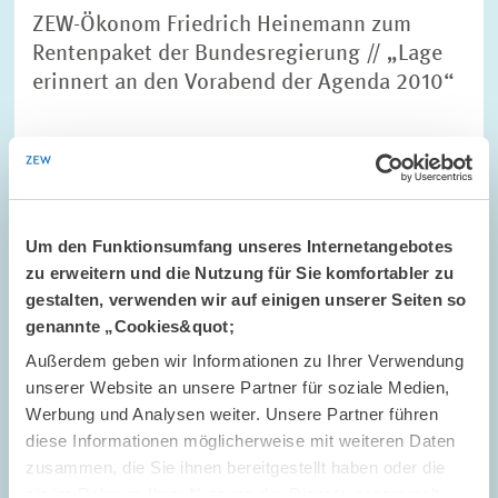
ZEW-Ökonom Friedrich Heinemann zum
Rentenpaket der Bundesregierung // „Lage
erinnert an den Vorabend der Agenda 2010“
UNTERNEHMENSBESTEUERUNG UND ÖFFENTLICH
E...
ÖFFENTLICHER HAUSHALT
RENTENPOLITIK
Um den Funktionsumfang unseres Internetangebotes
zu erweitern und die Nutzung für Sie komfortabler zu
gestalten, verwenden wir auf einigen unserer Seiten so
Bild
öffnet
genannte „Cookies&quot;
in
Außerdem geben wir Informationen zu Ihrer Verwendung
vergrößerter
Ansicht
unserer Website an unsere Partner für soziale Medien,
Werbung und Analysen weiter. Unsere Partner führen
diese Informationen möglicherweise mit weiteren Daten
zusammen, die Sie ihnen bereitgestellt haben oder die
sie im Rahmen Ihrer Nutzung der Dienste gesammelt