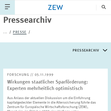
Sch
Pressearchiv
Katego
...
PRESSE
PUBLIKATIONEN
PROJEKTE
TEAM
PRESSEARCHIV
VERANSTALTUNGEN
AKTUELLES
PRESSEARCHIV
FORSCHUNG // 05.11.1999
Wirkungen staatlicher Sparförderung:
PRESSEVERTEILER
Experten mehrheitlich optimistisch
Aus Anlass der aktuellen Diskussion um die Einführung
EXPERTENLISTE
kapitalgedeckter Elemente in die Alterssicherung führte das
Zentrum für Europäische Wirtschaftsforschung (ZEW),