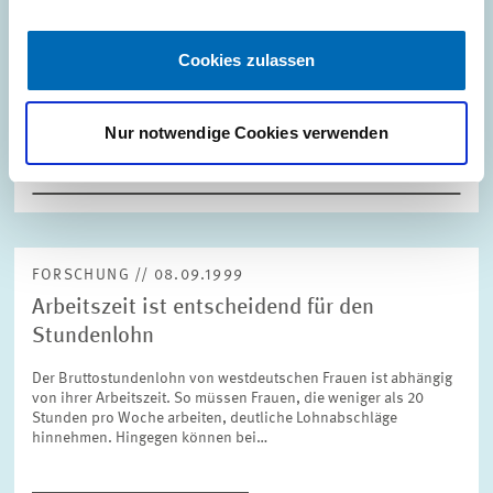
Die Ursachen für die sehr unterschiedlichen Zuschauerzahlen in
der deutschen Fußball-Bundesliga untersucht eine aktuelle
Studie des Zentrums für Europäische Wirtschaftsforschung
Cookies zulassen
(ZEW), Mannheim, gemeinsam mit…
Nur notwendige Cookies verwenden
INNOVATIONSÖKONOMIK UND...
ZUSCHAUERZAHLEN
FUSSBALL-BUNDESLIGA
FORSCHUNG // 08.09.1999
Arbeitszeit ist entscheidend für den
Stundenlohn
Der Bruttostundenlohn von westdeutschen Frauen ist abhängig
von ihrer Arbeitszeit. So müssen Frauen, die weniger als 20
Stunden pro Woche arbeiten, deutliche Lohnabschläge
hinnehmen. Hingegen können bei…