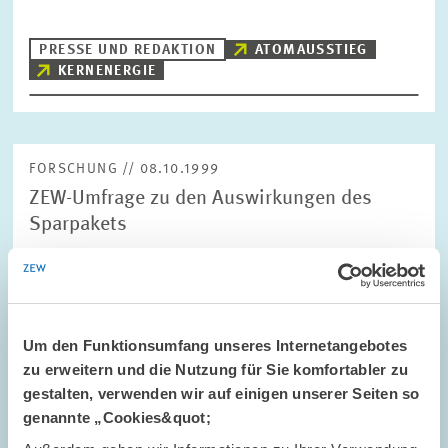
PRESSE UND REDAKTION
ATOMAUSSTIEG
KERNENERGIE
FORSCHUNG // 08.10.1999
ZEW-Umfrage zu den Auswirkungen des
Sparpakets
Das geplante Reformpaket von Finanzminister Eichel wird keinen
Einfluß auf die derzeitige Arbeitsmarktlage haben. Das ist das
Ergebnis einer aktuellen Umfrage des Zentrums für Europäische
Wirtschaftsforschung…
Um den Funktionsumfang unseres Internetangebotes
zu erweitern und die Nutzung für Sie komfortabler zu
PRESSE UND REDAKTION
ZEW-UMFRAGE
gestalten, verwenden wir auf einigen unserer Seiten so
REFORM
genannte „Cookies&quot;