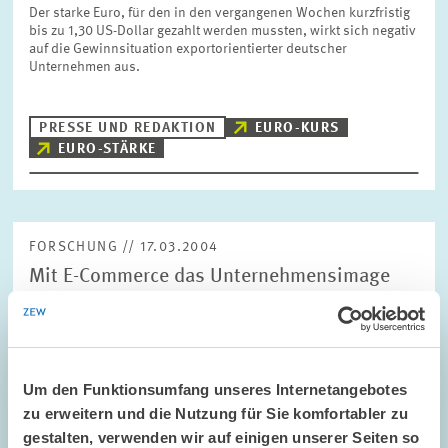
Der starke Euro, für den in den vergangenen Wochen kurzfristig
bis zu 1,30 US-Dollar gezahlt werden mussten, wirkt sich negativ
auf die Gewinnsituation exportorientierter deutscher
Unternehmen aus.
PRESSE UND REDAKTION
EURO-KURS
EURO-STÄRKE
FORSCHUNG // 17.03.2004
Mit E-Commerce das Unternehmensimage
aufpolieren
Deutsche Unternehmen verfolgen beim Handel über das Internet
(E-Commerce) vor allem zwei Ziele: Sie wollen damit zu einem
positiven Unternehmensimage beitragen und vermeiden, dass
Um den Funktionsumfang unseres Internetangebotes
sich die Konkurrenz mit einem…
zu erweitern und die Nutzung für Sie komfortabler zu
gestalten, verwenden wir auf einigen unserer Seiten so