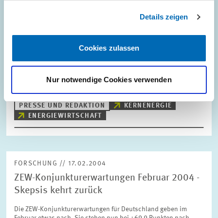
FORSCHUNG // 19.02.2004
Details zeigen
Energiemix am deutschen Strommarkt -
Gaskraftwerken gehört die Zukunft
Cookies zulassen
Der beschlossene Ausstieg aus der Kernenergie und der
Erneuerungsbedarf bei Kraftwerken in Deutschland werden
künftig zu einer deutlichen Veränderung des Energiemixes bei
der Stromerzeugung führen. Profitieren…
Nur notwendige Cookies verwenden
PRESSE UND REDAKTION
KERNENERGIE
ENERGIEWIRTSCHAFT
FORSCHUNG // 17.02.2004
ZEW-Konjunkturerwartungen Februar 2004 -
Skepsis kehrt zurück
Die ZEW-Konjunkturerwartungen für Deutschland geben im