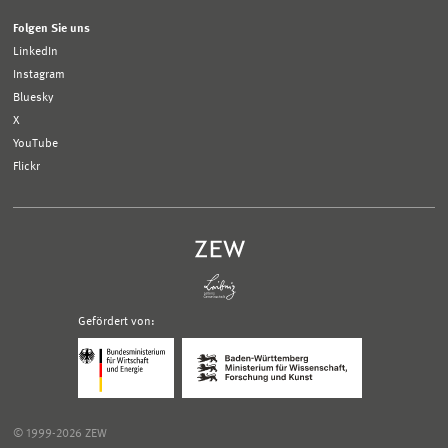
Folgen Sie uns
LinkedIn
Instagram
Bluesky
X
YouTube
Flickr
Gefördert von:
Logo
Logo
Bundesministerium
Ministerium
für
für
Wirtschaft
Wissenschaft,
und
Forschung
Klimaschutz;
und
© 1999-2026 ZEW
Link
Kunst