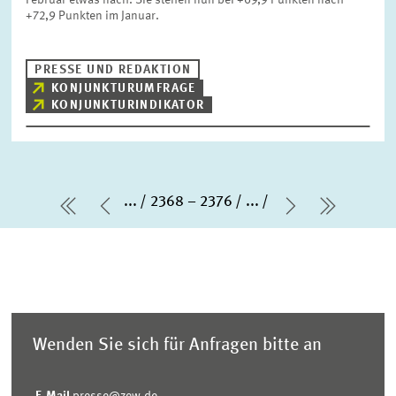
Februar etwas nach. Sie stehen nun bei +69,9 Punkten nach
+72,9 Punkten im Januar.
PRESSE UND REDAKTION
KONJUNKTURUMFRAGE
KONJUNKTURINDIKATOR
...
2368 – 2376
...
erste Seite
Vorherige Seite
Nächste Se
letzte S
Wenden Sie sich für Anfragen bitte an