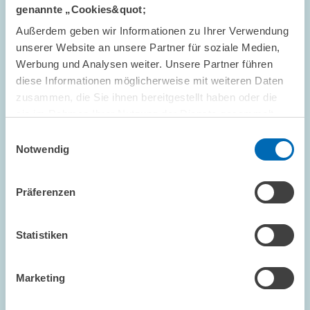
DIGITALE ÖKONOMIE
KONJUNKTURUMFRAGE
genannte „Cookies&quot;
E-COMMERCE
Außerdem geben wir Informationen zu Ihrer Verwendung
unserer Website an unsere Partner für soziale Medien,
Werbung und Analysen weiter. Unsere Partner führen
diese Informationen möglicherweise mit weiteren Daten
FORSCHUNG // 16.03.2004
zusammen, die Sie ihnen bereitgestellt haben oder die
ZEW-Konjunkturerwartungen März 2004 -
sie im Rahmen Ihrer Nutzung der Dienste gesammelt
Zweifel an einer nachhaltigen Erholung
haben.
Einwilligungsauswahl
Notwendig
Die ZEW-Konjunkturerwartungen für Deutschland fallen im März
deutlich. Sie stehen nun bei +57,6 Punkten nach +69,9 Punkten
im Februar.
Präferenzen
ALTERSVORSORGE UND NACHHALTIGE...
Statistiken
KONJUNKTURPROGNOSE
KONJUNKTURINDIKATOR
Marketing