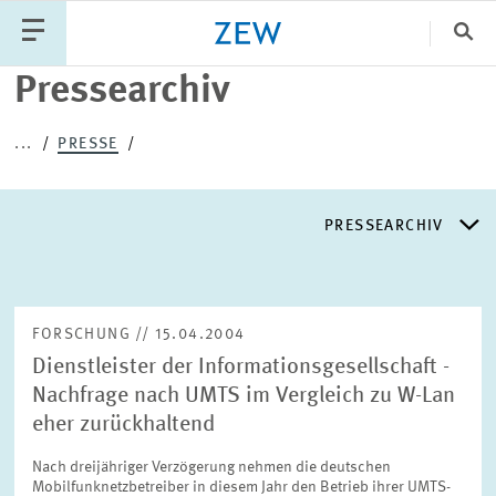
Sch
Pressearchiv
Katego
...
PRESSE
PUBLIKATIONEN
PROJEKTE
TEAM
PRESSEARCHIV
VERANSTALTUNGEN
AKTUELLES
PRESSEARCHIV
FORSCHUNG // 15.04.2004
Dienstleister der Informationsgesellschaft -
PRESSEVERTEILER
Nachfrage nach UMTS im Vergleich zu W-Lan
eher zurückhaltend
EXPERTENLISTE
Nach dreijähriger Verzögerung nehmen die deutschen
Mobilfunknetzbetreiber in diesem Jahr den Betrieb ihrer UMTS-