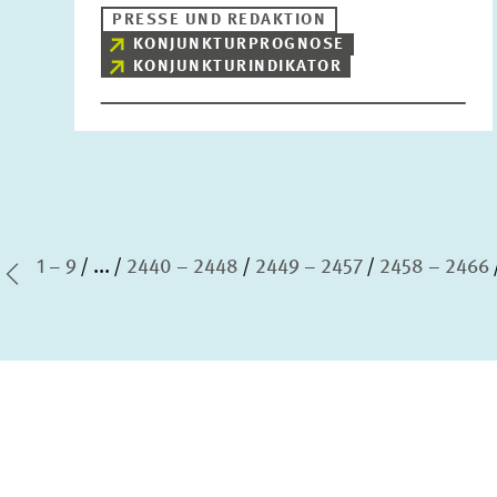
PRESSE UND REDAKTION
KONJUNKTURPROGNOSE
KONJUNKTURINDIKATOR
1 – 9
...
2440 – 2448
2449 – 2457
2458 – 2466
te Seite
Vorherige Seite