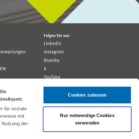
Folgen Sie uns
LinkedIn
rerwartungen
Instagram
Bluesky
ZEW
X
YouTube
ion
Flickr
Sie
Cookies zulassen
kies&quot;
 für soziale
Nur notwendige Cookies
erweise mit
verwenden
r Nutzung der