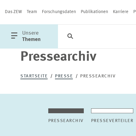
Das ZEW
Team
Forschungsdaten
Publikationen
Karriere
P
öffne
Unsere
Suche
Kategorien
Schließen
Hauptmenü
Themen
Pressearchiv
PUBLIKATIONEN
STARTSEITE
PRESSE
PRESSEARCHIV
PRESSEARCHIV
PRESSEVERTEILER