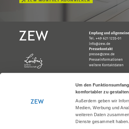
ZEW MONTHLY ABONNIEREN
Empfang und allgemeine
Tel. +49 621 1235-01
info@zew.de
Pressekontakt
presse@zew.de
Presseinformationen
weitere Kontaktdaten
Um den Funktionsumfang u
komfortabler zu gestalte
Außerdem geben wir Inform
Gefördert von:
Medien, Werbung und Analy
Logo
Logo
Bundesministerium
Ministerium
weiteren Daten zusammen, 
für
für
Dienste gesammelt haben
Wirtschaft
Wissenschaft,
und
Forschung