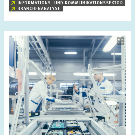
INFORMATIONS- UND KOMMUNIKATIONSSEKTOR
BRANCHENANALYSE
Bild
öffnet
in
vergrößerter
Ansicht