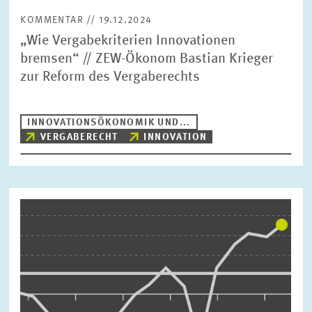
KOMMENTAR // 19.12.2024
„Wie Vergabekriterien Innovationen
bremsen“ // ZEW-Ökonom Bastian Krieger
zur Reform des Vergaberechts
INNOVATIONSÖKONOMIK UND...
VERGABERECHT
INNOVATION
Bild
öffnet
in
vergrößerter
Ansicht