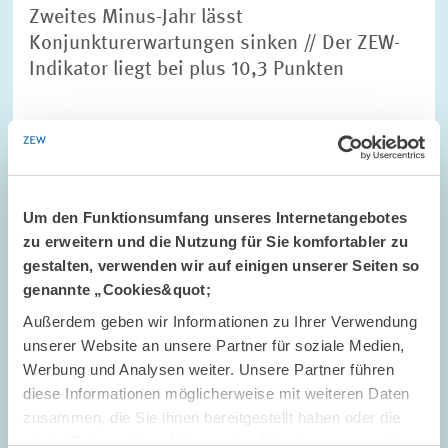
Zweites Minus-Jahr lässt
Konjunkturerwartungen sinken // Der ZEW-
Indikator liegt bei plus 10,3 Punkten
ALTERSVORSORGE UND NACHHALTIGE...
ZEW-KONJUNKTURERWARTUNGEN
ZEW-FINANZMARKTTEST
Um den Funktionsumfang unseres Internetangebotes
zu erweitern und die Nutzung für Sie komfortabler zu
gestalten, verwenden wir auf einigen unserer Seiten so
Bild
genannte „Cookies&quot;
öffnet
in
Außerdem geben wir Informationen zu Ihrer Verwendung
vergrößerter
unserer Website an unsere Partner für soziale Medien,
Ansicht
Werbung und Analysen weiter. Unsere Partner führen
diese Informationen möglicherweise mit weiteren Daten
zusammen, die Sie ihnen bereitgestellt haben oder die
sie im Rahmen Ihrer Nutzung der Dienste gesammelt