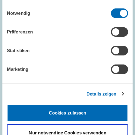
haben.
Einwilligungsauswahl
Notwendig
Präferenzen
Statistiken
Marketing
FORSCHUNG // 09.01.2025
Bundeshaushalt 2024: Sondervermögen
treiben Zukunftsquote // ZEW untersucht
Details zeigen
Investitionen in die Zukunft
Cookies zulassen
UNTERNEHMENSBESTEUERUNG UND ÖFFENTLICH
E...
FISKALPOLITIK
HAUSHALTSÖKONOMIK
Nur notwendige Cookies verwenden