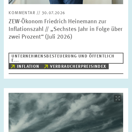
KOMMENTAR // 30.07.2026
ZEW-Ökonom Friedrich Heinemann zur
Inflationszahl // „Sechstes Jahr in Folge über
zwei Prozent“ (Juli 2026)
UNTERNEHMENSBESTEUERUNG UND ÖFFENTLICH
E...
INFLATION
VERBRAUCHERPREISINDEX
Bild
öffnet
in
vergrößerter
Ansicht