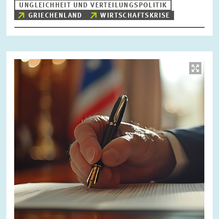
UNGLEICHHEIT UND VERTEILUNGSPOLITIK
GRIECHENLAND
WIRTSCHAFTSKRISE
Bild
öffnet
in
vergrößerter
Ansicht