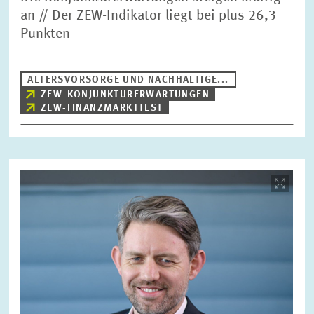
an // Der ZEW-Indikator liegt bei plus 26,3
Punkten
ALTERSVORSORGE UND NACHHALTIGE...
ZEW-KONJUNKTURERWARTUNGEN
ZEW-FINANZMARKTTEST
Bild
öffnet
in
vergrößerter
Ansicht