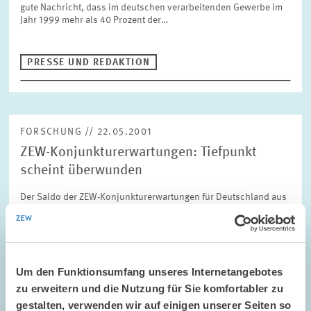
gute Nachricht, dass im deutschen verarbeitenden Gewerbe im
Jahr 1999 mehr als 40 Prozent der…
PRESSE UND REDAKTION
FORSCHUNG // 22.05.2001
ZEW-Konjunkturerwartungen: Tiefpunkt
scheint überwunden
Der Saldo der ZEW-Konjunkturerwartungen für Deutschland aus
dem ZEW-Finanzmarkttest weist im Mai ein nahezu
unverändertes Niveau auf, nachdem er im Vormonat noch
deutlich gestiegen war. Er liegt nun bei einem…
Um den Funktionsumfang unseres Internetangebotes
PRESSE UND REDAKTION
zu erweitern und die Nutzung für Sie komfortabler zu
KONJUNKTURUMFRAGE
gestalten, verwenden wir auf einigen unserer Seiten so
KONJUNKTURINDIKATOR