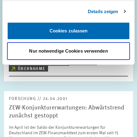
Mergers & Acquisitions: Deutsches
Details zeigen
Übernahmegesetz greift zu kurz
Das neue Übernahmegesetz der Bundesregierung, das einen
Cookies zulassen
geregelten Ablauf von Unternehmensübernahmen sicherstellen
und die Interessen von Anteilseignern und Beschäftigten
schützen soll, greift zu kurz. Sein…
Nur notwendige Cookies verwenden
PRESSE UND REDAKTION
FUSION
ÜBERNAHME
FORSCHUNG // 24.04.2001
ZEW-Konjunkturerwartungen: Abwärtstrend
zunächst gestoppt
Im April ist der Saldo der Konjunkturerwartungen für
Deutschland im ZEW-Finanzmarkttest zum ersten Mal seit 15