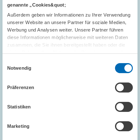
genannte „Cookies&quot;
Außerdem geben wir Informationen zu Ihrer Verwendung
unserer Website an unsere Partner für soziale Medien,
FORSCHUNG // 15.05.2001
Werbung und Analysen weiter. Unsere Partner führen
Informations- und
diese Informationen möglicherweise mit weiteren Daten
zusammen, die Sie ihnen bereitgestellt haben oder die
Kommunikationstechnologien:
sie im Rahmen Ihrer Nutzung der Dienste gesammelt
Hochschulabsolventen gefragt
haben.
Einwilligungsauswahl
In den vergangenen Jahren hat Deutschland seinen Rückstand
Notwendig
bei der Verbreitung von Informations- und
Kommunikationstechnologien (IKT) gegenüber den USA und den
nordeuropäischen Ländern verringert. So sind…
Präferenzen
PRESSE UND REDAKTION
INFORMATIKER
Statistiken
IKT
Marketing
FORSCHUNG // 08.05.2001