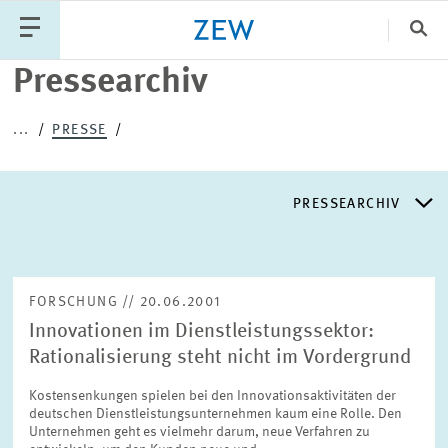
Sch
Pressearchiv
Katego
...
PRESSE
PUBLIKATIONEN
PROJEKTE
TEAM
PRESSEARCHIV
VERANSTALTUNGEN
AKTUELLES
PRESSEARCHIV
FORSCHUNG // 20.06.2001
Innovationen im Dienstleistungssektor:
PRESSEVERTEILER
Rationalisierung steht nicht im Vordergrund
Kostensenkungen spielen bei den Innovationsaktivitäten der
EXPERTENLISTE
deutschen Dienstleistungsunternehmen kaum eine Rolle. Den
Unternehmen geht es vielmehr darum, neue Verfahren zu