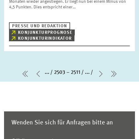
Monaten wieder angestiegen. Er liegt nun bei einem Minus von
4,5 Punkten. Dies entspricht einer…
PRESSE UND REDAKTION
KONJUNKTURPROGNOSE
KONJUNKTURINDIKATOR
...
2503 – 2511
...
erste Seite
Vorherige Seite
Nächste Sei
letzte S
Wenden Sie sich für Anfragen bitte an