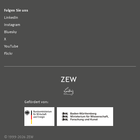
Folgen Sie uns
LinkedIn
Instagram
Bluesky
X
YouTube
Flickr
Gefördert von:
Logo
Logo
Bundesministerium
Ministerium
für
für
Wirtschaft
Wissenschaft,
und
Forschung
Klimaschutz;
und
© 1999-2026 ZEW
Link
Kunst