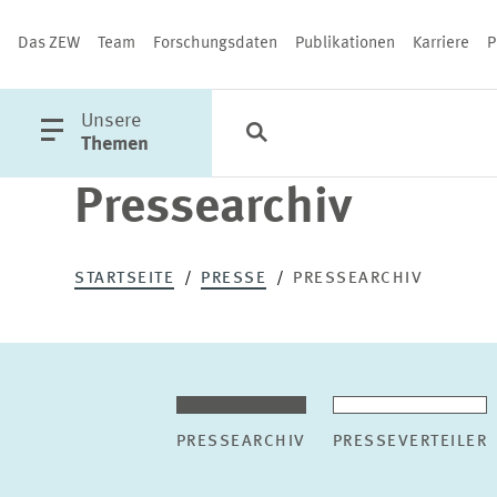
Das ZEW
Team
Forschungsdaten
Publikationen
Karriere
P
öffne
Unsere
Suche
Kategorien
Schließen
Hauptmenü
Themen
Pressearchiv
PUBLIKATIONEN
STARTSEITE
PRESSE
PRESSEARCHIV
PRESSEARCHIV
PRESSEVERTEILER