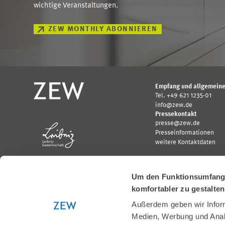
wichtige Veranstaltungen.
ZEW MONTHLY ABONNIEREN
Empfang und allgemeine
Tel. +49 621 1235-01
info@zew.de
Pressekontakt
presse@zew.de
Presseinformationen
weitere Kontaktdaten
Um den Funktionsumfang u
komfortabler zu gestalte
Außerdem geben wir Inform
Gefördert von:
Medien, Werbung und Analy
Logo
Logo