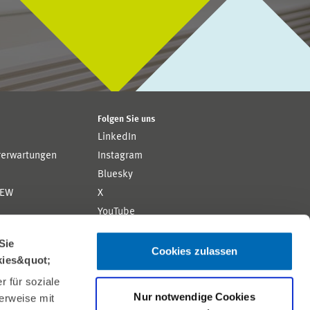
Folgen Sie uns
LinkedIn
rerwartungen
Instagram
Bluesky
ZEW
X
YouTube
ion
Flickr
Sie
Cookies zulassen
kies&quot;
 für soziale
Nur notwendige Cookies
erweise mit