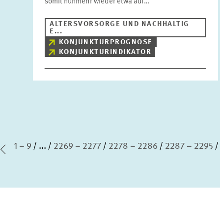
somit nunmehr wieder etwa auf…
ALTERSVORSORGE UND NACHHALTIG
E...
KONJUNKTURPROGNOSE
KONJUNKTURINDIKATOR
1 – 9
...
2269 – 2277
2278 – 2286
2287 – 2295
te Seite
Vorherige Seite