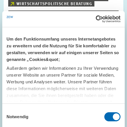
WIRTSCHAFTSPOLITISCHE BERATUNG
Bild
öffnet
Um den Funktionsumfang unseres Internetangebotes
in
zu erweitern und die Nutzung für Sie komfortabler zu
vergrößerter
Ansicht
gestalten, verwenden wir auf einigen unserer Seiten so
genannte „Cookies&quot;
Außerdem geben wir Informationen zu Ihrer Verwendung
unserer Website an unsere Partner für soziale Medien,
Werbung und Analysen weiter. Unsere Partner führen
diese Informationen möglicherweise mit weiteren Daten
zusammen, die Sie ihnen bereitgestellt haben oder die
sie im Rahmen Ihrer Nutzung der Dienste gesammelt
haben.
Einwilligungsauswahl
Notwendig