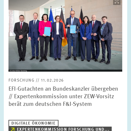
öffnet
in
vergrößerter
Ansicht
FORSCHUNG // 11.02.2026
EFI-Gutachten an Bundeskanzler übergeben
// Expertenkommission unter ZEW-Vorsitz
berät zum deutschen F&I-System
DIGITALE ÖKONOMIE
EXPERTENKOMMISSION FORSCHUNG UND...