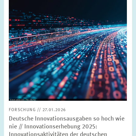
vergrößerter
Ansicht
FORSCHUNG // 27.01.2026
Deutsche Innovationsausgaben so hoch wie
nie // Innovationserhebung 2025:
Innovationsaktivitäten der deutschen