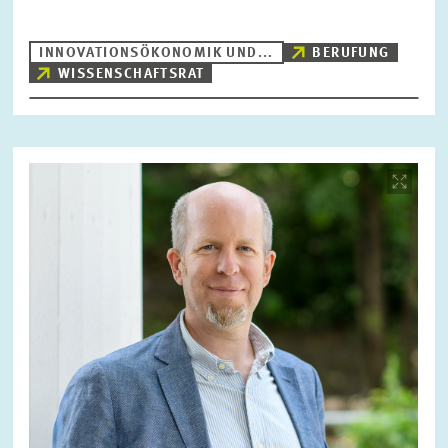
INNOVATIONSÖKONOMIK UND...
BERUFUNG
WISSENSCHAFTSRAT
Bild
öffnet
in
vergrößerter
Ansicht