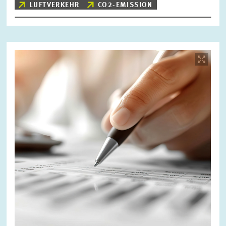
LUFTVERKEHR
CO2-EMISSION
Bild
öffnet
in
vergrößerter
Ansicht