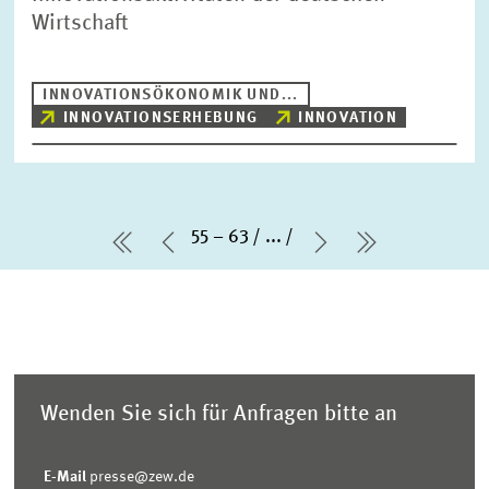
Wirtschaft
INNOVATIONSÖKONOMIK UND...
INNOVATIONSERHEBUNG
INNOVATION
55 – 63
...
erste Seite
Vorherige Seite
Nächste Seite
letzte Seit
Wenden Sie sich für Anfragen bitte an
E-Mail
presse@zew.de