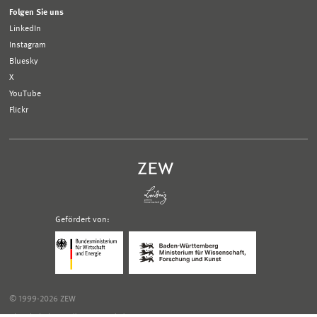
Folgen Sie uns
LinkedIn
Instagram
Bluesky
X
YouTube
Flickr
Gefördert von:
Logo
Logo
Bundesministerium
Ministerium
für
für
Wirtschaft
Wissenschaft,
und
Forschung
Klimaschutz;
und
© 1999-2026 ZEW
Link
Kunst
zur
Baden-