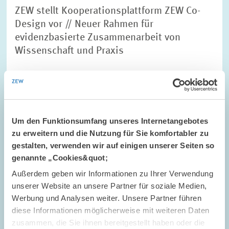
ZEW stellt Kooperationsplattform ZEW Co-
Design vor // Neuer Rahmen für
evidenzbasierte Zusammenarbeit von
Wissenschaft und Praxis
MARKTDESIGN
FELDFORSCHUNG
FORSCHUNGSKOOPERATION
Um den Funktionsumfang unseres Internetangebotes
zu erweitern und die Nutzung für Sie komfortabler zu
gestalten, verwenden wir auf einigen unserer Seiten so
Bild
öffnet
genannte „Cookies&quot;
in
vergrößerter
Außerdem geben wir Informationen zu Ihrer Verwendung
Ansicht
unserer Website an unsere Partner für soziale Medien,
Werbung und Analysen weiter. Unsere Partner führen
diese Informationen möglicherweise mit weiteren Daten
zusammen, die Sie ihnen bereitgestellt haben oder die