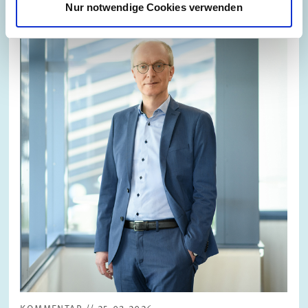
Nur notwendige Cookies verwenden
Bild
öffnet
in
vergrößerter
Ansicht