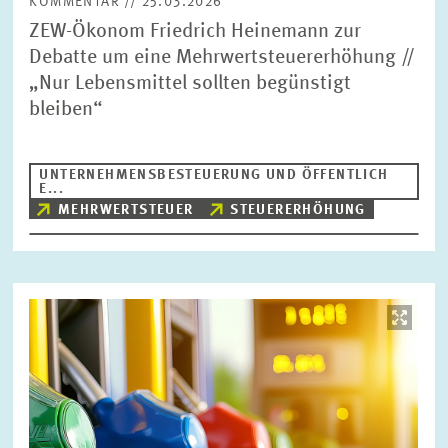
KOMMENTAR // 25.03.2026
ZEW-Ökonom Friedrich Heinemann zur
Debatte um eine Mehrwertsteuererhöhung //
„Nur Lebensmittel sollten begünstigt
bleiben“
UNTERNEHMENSBESTEUERUNG UND ÖFFENTLICH
E...
MEHRWERTSTEUER
STEUERERHÖHUNG
Bild
öffnet
in
vergrößerter
Ansicht