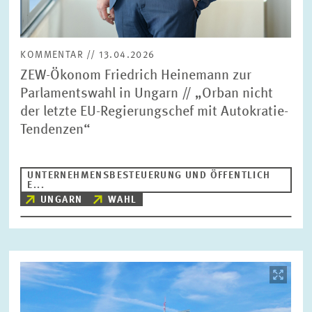
KOMMENTAR // 13.04.2026
ZEW-Ökonom Friedrich Heinemann zur
Parlamentswahl in Ungarn // „Orban nicht
der letzte EU-Regierungschef mit Autokratie-
Tendenzen“
UNTERNEHMENSBESTEUERUNG UND ÖFFENTLICH
E...
UNGARN
WAHL
Bild
öffnet
in
vergrößerter