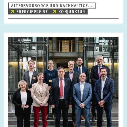
ALTERSVORSORGE UND NACHHALTIGE...
ENERGIEPREISE
KONJUNKTUR
Bild
öffnet
in
vergrößerter
Ansicht