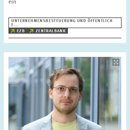
ein
UNTERNEHMENSBESTEUERUNG UND ÖFFENTLICH
E...
EZB
ZENTRALBANK
Bild
öffnet
in
vergrößerter
Ansicht