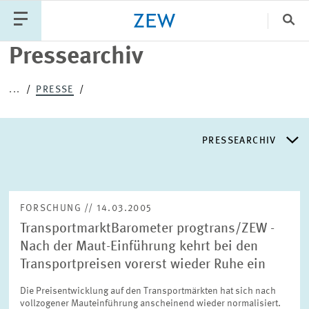
Sch
Pressearchiv
Katego
...
PRESSE
PUBLIKATIONEN
PROJEKTE
TEAM
PRESSEARCHIV
VERANSTALTUNGEN
AKTUELLES
PRESSEARCHIV
FORSCHUNG // 14.03.2005
TransportmarktBarometer progtrans/ZEW -
PRESSEVERTEILER
Nach der Maut-Einführung kehrt bei den
Transportpreisen vorerst wieder Ruhe ein
EXPERTENLISTE
Die Preisentwicklung auf den Transportmärkten hat sich nach
vollzogener Mauteinführung anscheinend wieder normalisiert.