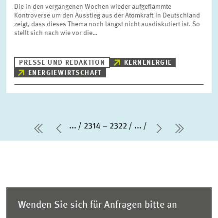
Die in den vergangenen Wochen wieder aufgeflammte
Kontroverse um den Ausstieg aus der Atomkraft in Deutschland
zeigt, dass dieses Thema noch längst nicht ausdiskutiert ist. So
stellt sich nach wie vor die…
PRESSE UND REDAKTION
KERNENERGIE
ENERGIEWIRTSCHAFT
...
2314 – 2322
...
erste Seite
Vorherige Seite
Nächste Sei
letzte S
Wenden Sie sich für Anfragen bitte an