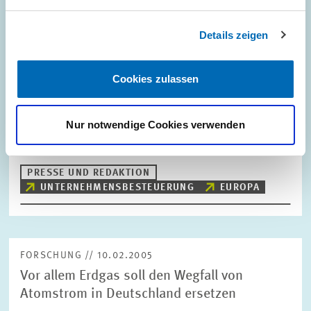
Details zeigen
FORSCHUNG // 14.02.2005
Unternehmenssteuerbelastung in Europa
Cookies zulassen
Im Rahmen der derzeitigen Diskussion über die
Unternehmensbesteuerung in Deutschland hat das Zentrum für
Europäische Wirtschaftsforschung (ZEW) aufgrund zahlreicher
Nur notwendige Cookies verwenden
Anfragen der Medien eine Übersicht über die…
PRESSE UND REDAKTION
UNTERNEHMENSBESTEUERUNG
EUROPA
FORSCHUNG // 10.02.2005
Vor allem Erdgas soll den Wegfall von
Atomstrom in Deutschland ersetzen