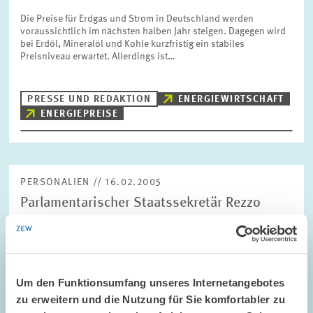
Die Preise für Erdgas und Strom in Deutschland werden
voraussichtlich im nächsten halben Jahr steigen. Dagegen wird
bei Erdöl, Mineralöl und Kohle kurzfristig ein stabiles
Preisniveau erwartet. Allerdings ist…
PRESSE UND REDAKTION
ENERGIEWIRTSCHAFT
ENERGIEPREISE
PERSONALIEN // 16.02.2005
Parlamentarischer Staatssekretär Rezzo
Schlauch MdB neues Mitglied im ZEW-
Aufsichtsrat
Der Parlamentarische Staatssekretär im Bundesministerium für
Wirtschaft und Arbeit, Rezzo Schlauch MdB, ist in den
Um den Funktionsumfang unseres Internetangebotes
Aufsichtsrat des Zentrums für Europäische
zu erweitern und die Nutzung für Sie komfortabler zu
Wirtschaftsforschung (ZEW), Mannheim, berufen…