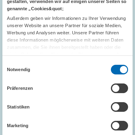
gestalten, verwenden wir auf einigen unserer Seiten so
genannte „Cookies&quot;
PRESSE UND REDAKTION
AUFSICHTSRAT
Außerdem geben wir Informationen zu Ihrer Verwendung
ZEW
unserer Website an unsere Partner für soziale Medien,
Werbung und Analysen weiter. Unsere Partner führen
diese Informationen möglicherweise mit weiteren Daten
zusammen, die Sie ihnen bereitgestellt haben oder die
FORSCHUNG // 15.02.2005
sie im Rahmen Ihrer Nutzung der Dienste gesammelt
ZEW-Konjunkturerwartungen: Erneut
haben.
Einwilligungsauswahl
deutlicher Anstieg
Notwendig
Die ZEW-Konjunkturerwartungen für Deutschland sind im
Februar deutlich um +9,0 Punkte gestiegen. Der Indikator steht
Präferenzen
nun bei +35,9 Punkten nach +26,9 Punkten im Januar und liegt
somit nunmehr wieder etwa auf…
Statistiken
ALTERSVORSORGE UND NACHHALTIGE...
KONJUNKTURPROGNOSE
Marketing
KONJUNKTURINDIKATOR