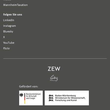
MannheimTaxation
Folgen Sie uns
LinkedIn
Instagram
Bluesky
X
YouTube
Flickr
Gefördert von:
Logo
Logo
Bundesministerium
Ministerium
für
für
Wirtschaft
Wissenschaft,
und
Forschung