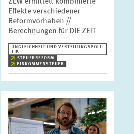
ZEW ermittelt kombinierte
Effekte verschiedener
Reformvorhaben //
Berechnungen für DIE ZEIT
UNGLEICHHEIT UND VERTEILUNGSPOLI
TIK
STEUERREFORM
EINKOMMENSTEUER
Bild
öffnet
in
vergrößerter
Ansicht