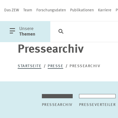
Das ZEW
Team
Forschungsdaten
Publikationen
Karriere
P
öffne
Unsere
Suche
Kategorien
Schließen
Hauptmenü
Themen
Pressearchiv
PUBLIKATIONEN
STARTSEITE
PRESSE
PRESSEARCHIV
PRESSEARCHIV
PRESSEVERTEILER