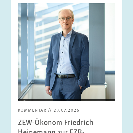
Bild
öffnet
in
vergrößerter
Ansicht
KOMMENTAR // 23.07.2026
ZEW-Ökonom Friedrich
Heinemann zur EZB-