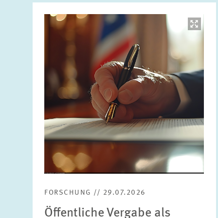
Bild
öffnet
in
vergrößerter
Ansicht
FORSCHUNG // 29.07.2026
Öffentliche Vergabe als