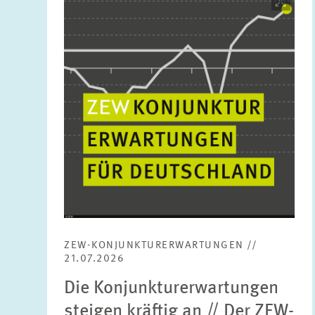
öffnet
in
vergrößerter
Ansicht
ZEW-KONJUNKTURERWARTUNGEN //
21.07.2026
Die Konjunkturerwartungen
steigen kräftig an // Der ZEW-