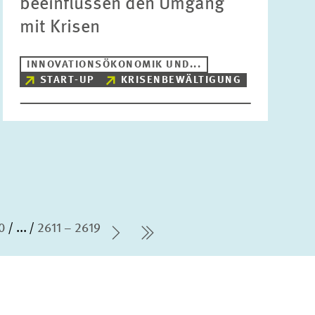
beeinflussen den Umgang
mit Krisen
INNOVATIONSÖKONOMIK UND...
START-UP
KRISENBEWÄLTIGUNG
0
...
2611 – 2619
Nächste Seite
letzte Seite