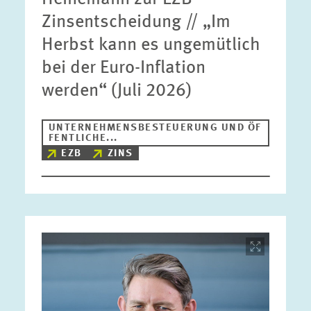
Zinsentscheidung // „Im
Herbst kann es ungemütlich
bei der Euro-Inflation
werden“ (Juli 2026)
UNTERNEHMENSBESTEUERUNG UND ÖF
FENTLICHE...
EZB
ZINS
Bild
öffnet
in
vergrößerter
Ansicht