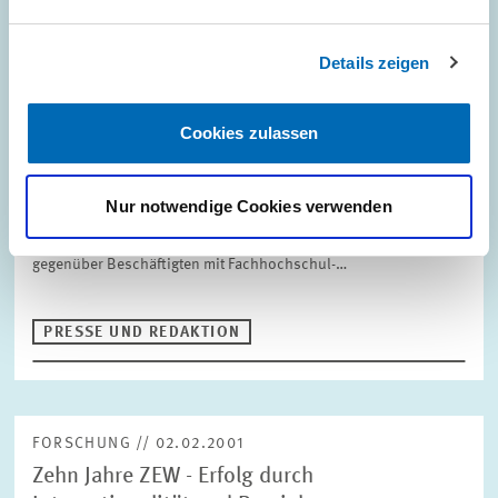
Details zeigen
FORSCHUNG // 13.02.2001
Mängel in der Dualen Berufausbildung:
Fachkräfte haben wenig Chancen bei
Cookies zulassen
techologieintensiven Dienstleistern
Nur notwendige Cookies verwenden
Fachkräfte mit einer abgeschlossenen Lehre haben in
Unternehmen mit hohen Investitionen in neue Informations- und
Kommunikationstechnologien (IuK) häufig das Nachsehen
gegenüber Beschäftigten mit Fachhochschul-…
PRESSE UND REDAKTION
FORSCHUNG // 02.02.2001
Zehn Jahre ZEW - Erfolg durch