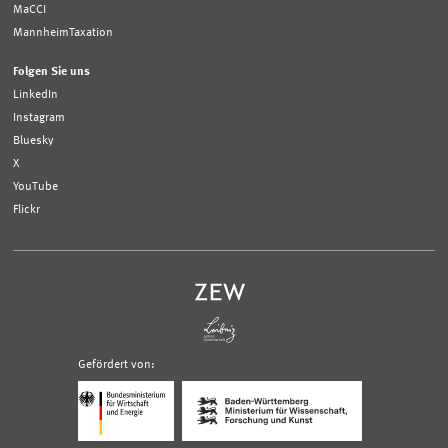
MaCCI
MannheimTaxation
Folgen Sie uns
LinkedIn
Instagram
Bluesky
X
YouTube
Flickr
Gefördert von:
Logo
Logo
Bundesministerium
Ministerium
für
für
Wirtschaft
Wissenschaft,
und
Forschung