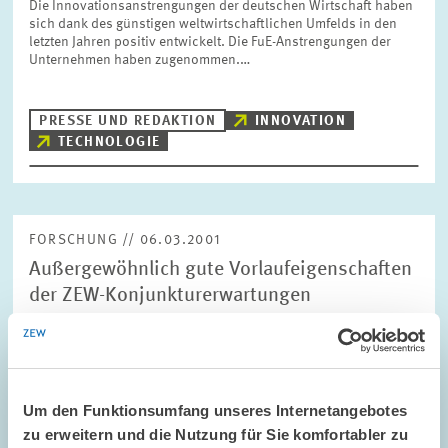
Die Innovationsanstrengungen der deutschen Wirtschaft haben
sich dank des günstigen weltwirtschaftlichen Umfelds in den
letzten Jahren positiv entwickelt. Die FuE-Anstrengungen der
Unternehmen haben zugenommen.…
PRESSE UND REDAKTION
INNOVATION
TECHNOLOGIE
FORSCHUNG // 06.03.2001
Außergewöhnlich gute Vorlaufeigenschaften
der ZEW-Konjunkturerwartungen
Eine Studie des Zentrums für Europäische Wirtschaftsforschung
(ZEW), Mannheim, hat mit Hilfe ökonometrischer Verfahren die
Prognosequalität der beiden Frühindikatoren ifo-
Geschäftserwartungen und…
Um den Funktionsumfang unseres Internetangebotes
zu erweitern und die Nutzung für Sie komfortabler zu