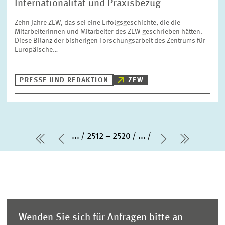
Internationalität und Praxisbezug
Zehn Jahre ZEW, das sei eine Erfolgsgeschichte, die die
Mitarbeiterinnen und Mitarbeiter des ZEW geschrieben hätten.
Diese Bilanz der bisherigen Forschungsarbeit des Zentrums für
Europäische…
PRESSE UND REDAKTION
ZEW
...
2512 – 2520
...
erste Seite
Vorherige Seite
Nächste Sei
letzte S
Wenden Sie sich für Anfragen bitte an