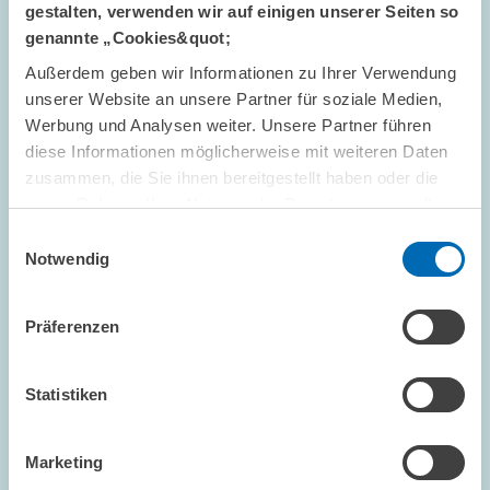
ALTERSVORSORGE UND NACHHALTIGE...
gestalten, verwenden wir auf einigen unserer Seiten so
KONJUNKTURPROGNOSE
genannte „Cookies&quot;
KONJUNKTURINDIKATOR
Außerdem geben wir Informationen zu Ihrer Verwendung
unserer Website an unsere Partner für soziale Medien,
Werbung und Analysen weiter. Unsere Partner führen
diese Informationen möglicherweise mit weiteren Daten
FORSCHUNG // 20.02.2001
zusammen, die Sie ihnen bereitgestellt haben oder die
ZEW-Finanzmarkttest: Bei den
sie im Rahmen Ihrer Nutzung der Dienste gesammelt
Konjunkturerwartungen geht es weiter
haben.
Einwilligungsauswahl
bergab
Notwendig
Der Saldo der Konjunkturerwartungen für Deutschland im ZEW-
Finanzmarkttest ist im Februar weiter gefallen und liegt nun bei
einem Minus von 6,1 Punkten.Gegenüber dem Vormonat ist dies
Präferenzen
ein Rückgang um 1,7…
Statistiken
PRESSE UND REDAKTION
KONJUNKTURPROGNOSE
KONJUNKTURINDIKATOR
Marketing