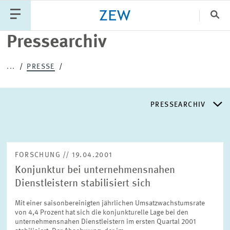
Sch
Pressearchiv
Katego
...
PRESSE
PUBLIKATIONEN
PROJEKTE
TEAM
PRESSEARCHIV
VERANSTALTUNGEN
AKTUELLES
PRESSEARCHIV
FORSCHUNG // 19.04.2001
Konjunktur bei unternehmensnahen
PRESSEVERTEILER
Dienstleistern stabilisiert sich
Mit einer saisonbereinigten jährlichen Umsatzwachstumsrate
EXPERTENLISTE
von 4,4 Prozent hat sich die konjunkturelle Lage bei den
unternehmensnahen Dienstleistern im ersten Quartal 2001