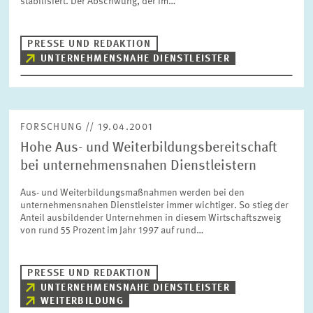
stabilisiert. Der Abschwung, der im…
BILDMATERIAL
PRESSE UND REDAKTION
ZEW IN DEN MEDIEN
UNTERNEHMENSNAHE DIENSTLEISTER
MEHR ZUM ZEW
FORSCHUNG // 19.04.2001
Hohe Aus- und Weiterbildungsbereitschaft
JAHRESBERICHT
bei unternehmensnahen Dienstleistern
Aus- und Weiterbildungsmaßnahmen werden bei den
unternehmensnahen Dienstleister immer wichtiger. So stieg der
Anteil ausbildender Unternehmen in diesem Wirtschaftszweig
von rund 55 Prozent im Jahr 1997 auf rund…
PRESSE UND REDAKTION
UNTERNEHMENSNAHE DIENSTLEISTER
WEITERBILDUNG