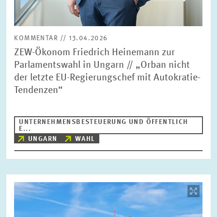
KOMMENTAR // 13.04.2026
ZEW-Ökonom Friedrich Heinemann zur
Parlamentswahl in Ungarn // „Orban nicht
der letzte EU-Regierungschef mit Autokratie-
Tendenzen“
UNTERNEHMENSBESTEUERUNG UND ÖFFENTLICH
E...
UNGARN
WAHL
Bild
öffnet
in
vergrößerter