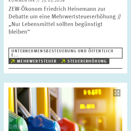
KOMMENTAR // 25.03.2026
ZEW-Ökonom Friedrich Heinemann zur
Debatte um eine Mehrwertsteuererhöhung //
„Nur Lebensmittel sollten begünstigt
bleiben“
UNTERNEHMENSBESTEUERUNG UND ÖFFENTLICH
E...
MEHRWERTSTEUER
STEUERERHÖHUNG
Bild
öffnet
in
vergrößerter
Ansicht