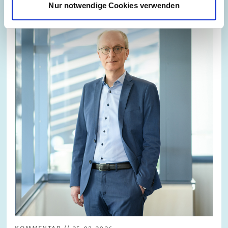
Nur notwendige Cookies verwenden
Bild
öffnet
in
vergrößerter
Ansicht