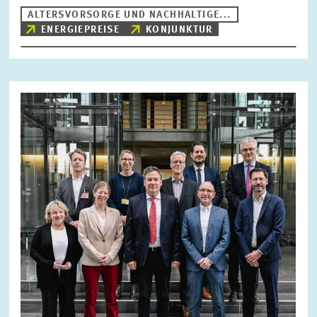
ALTERSVORSORGE UND NACHHALTIGE...
ENERGIEPREISE
KONJUNKTUR
Bild
öffnet
in
vergrößerter
Ansicht