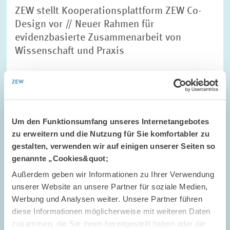
ZEW stellt Kooperationsplattform ZEW Co-
Design vor // Neuer Rahmen für
evidenzbasierte Zusammenarbeit von
Wissenschaft und Praxis
MARKTDESIGN
FELDFORSCHUNG
FORSCHUNGSKOOPERATION
Um den Funktionsumfang unseres Internetangebotes
zu erweitern und die Nutzung für Sie komfortabler zu
gestalten, verwenden wir auf einigen unserer Seiten so
Bild
öffnet
genannte „Cookies&quot;
in
vergrößerter
Außerdem geben wir Informationen zu Ihrer Verwendung
Ansicht
unserer Website an unsere Partner für soziale Medien,
Werbung und Analysen weiter. Unsere Partner führen
diese Informationen möglicherweise mit weiteren Daten
zusammen, die Sie ihnen bereitgestellt haben oder die