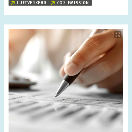
LUFTVERKEHR
CO2-EMISSION
Bild
öffnet
in
vergrößerter
Ansicht