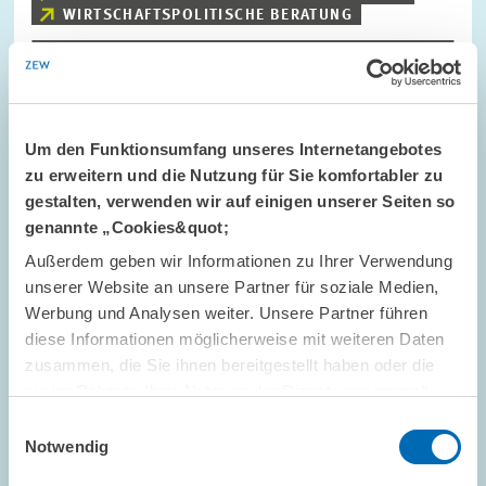
WIRTSCHAFTSPOLITISCHE BERATUNG
Bild
öffnet
Um den Funktionsumfang unseres Internetangebotes
in
zu erweitern und die Nutzung für Sie komfortabler zu
vergrößerter
Ansicht
gestalten, verwenden wir auf einigen unserer Seiten so
genannte „Cookies&quot;
Außerdem geben wir Informationen zu Ihrer Verwendung
unserer Website an unsere Partner für soziale Medien,
Werbung und Analysen weiter. Unsere Partner führen
diese Informationen möglicherweise mit weiteren Daten
zusammen, die Sie ihnen bereitgestellt haben oder die
sie im Rahmen Ihrer Nutzung der Dienste gesammelt
haben.
Einwilligungsauswahl
Notwendig