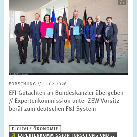
öffnet
in
vergrößerter
Ansicht
FORSCHUNG // 11.02.2026
EFI-Gutachten an Bundeskanzler übergeben
// Expertenkommission unter ZEW-Vorsitz
berät zum deutschen F&I-System
DIGITALE ÖKONOMIE
EXPERTENKOMMISSION FORSCHUNG UND...