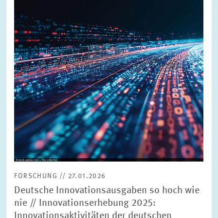
vergrößerter
Ansicht
FORSCHUNG // 27.01.2026
Deutsche Innovationsausgaben so hoch wie
nie // Innovationserhebung 2025:
Innovationsaktivitäten der deutschen