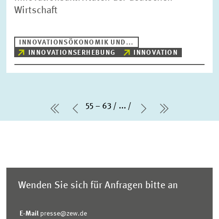
Wirtschaft
INNOVATIONSÖKONOMIK UND...
INNOVATIONSERHEBUNG
INNOVATION
55 – 63
...
erste Seite
Vorherige Seite
Nächste Seite
letzte Seit
Wenden Sie sich für Anfragen bitte an
E-Mail
presse@zew.de