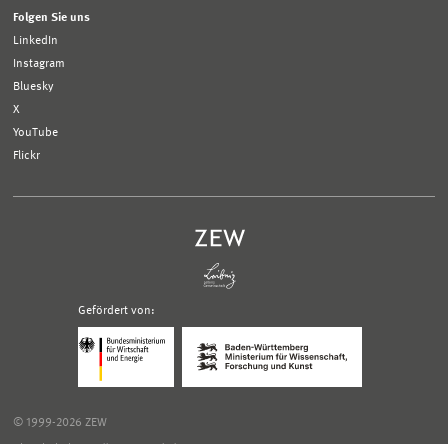
Folgen Sie uns
LinkedIn
Instagram
Bluesky
X
YouTube
Flickr
Gefördert von:
Logo
Logo
Bundesministerium
Ministerium
für
für
Wirtschaft
Wissenschaft,
und
Forschung
Klimaschutz;
und
© 1999-2026 ZEW
Link
Kunst
zur
Baden-