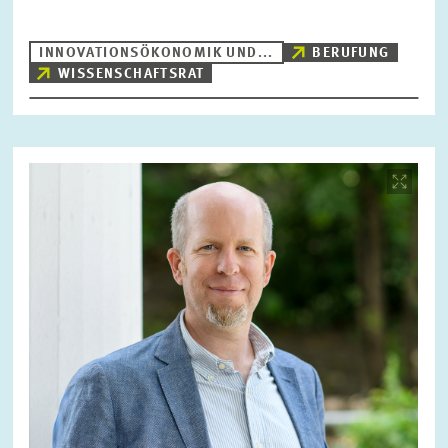
INNOVATIONSÖKONOMIK UND...
BERUFUNG
WISSENSCHAFTSRAT
Bild
öffnet
in
vergrößerter
Ansicht