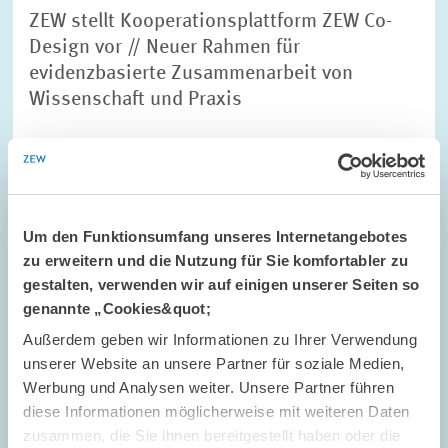
ZEW stellt Kooperationsplattform ZEW Co-
Design vor // Neuer Rahmen für
evidenzbasierte Zusammenarbeit von
Wissenschaft und Praxis
MARKTDESIGN
FELDFORSCHUNG
FORSCHUNGSKOOPERATION
Um den Funktionsumfang unseres Internetangebotes
zu erweitern und die Nutzung für Sie komfortabler zu
gestalten, verwenden wir auf einigen unserer Seiten so
Bild
öffnet
genannte „Cookies&quot;
in
vergrößerter
Außerdem geben wir Informationen zu Ihrer Verwendung
Ansicht
unserer Website an unsere Partner für soziale Medien,
Werbung und Analysen weiter. Unsere Partner führen
diese Informationen möglicherweise mit weiteren Daten
zusammen, die Sie ihnen bereitgestellt haben oder die