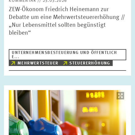
KOMMENTAR // 25.03.2026
ZEW-Ökonom Friedrich Heinemann zur
Debatte um eine Mehrwertsteuererhöhung //
„Nur Lebensmittel sollten begünstigt
bleiben“
UNTERNEHMENSBESTEUERUNG UND ÖFFENTLICH
E...
MEHRWERTSTEUER
STEUERERHÖHUNG
Bild
öffnet
in
vergrößerter
Ansicht