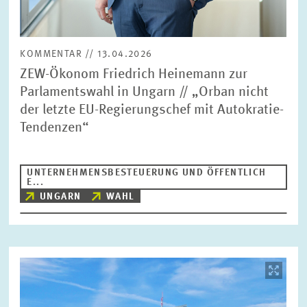
KOMMENTAR // 13.04.2026
ZEW-Ökonom Friedrich Heinemann zur
Parlamentswahl in Ungarn // „Orban nicht
der letzte EU-Regierungschef mit Autokratie-
Tendenzen“
UNTERNEHMENSBESTEUERUNG UND ÖFFENTLICH
E...
UNGARN
WAHL
Bild
öffnet
in
vergrößerter