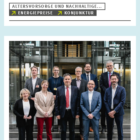
ALTERSVORSORGE UND NACHHALTIGE...
ENERGIEPREISE
KONJUNKTUR
Bild
öffnet
in
vergrößerter
Ansicht