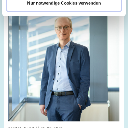
Nur notwendige Cookies verwenden
Bild
öffnet
in
vergrößerter
Ansicht