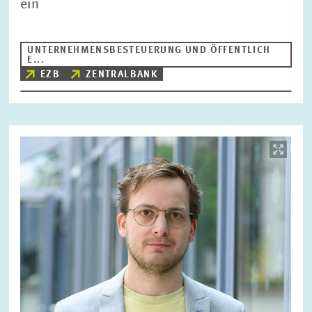
ein
UNTERNEHMENSBESTEUERUNG UND ÖFFENTLICH
E...
EZB
ZENTRALBANK
Bild
öffnet
in
vergrößerter
Ansicht