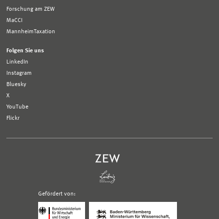
Forschung am ZEW
MaCCI
MannheimTaxation
Folgen Sie uns
LinkedIn
Instagram
Bluesky
X
YouTube
Flickr
Gefördert von:
Logo
Logo
Bundesministerium
Ministerium