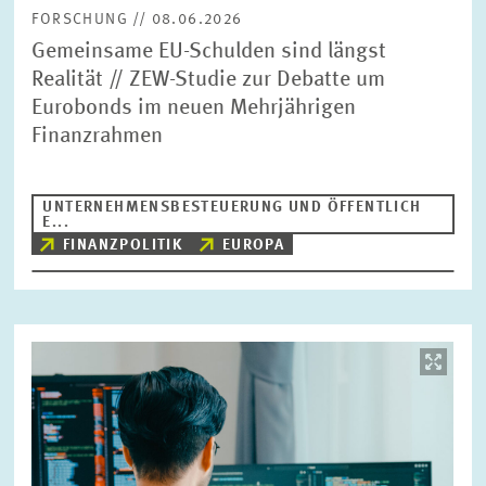
FORSCHUNG // 08.06.2026
Gemeinsame EU-Schulden sind längst
Realität // ZEW-Studie zur Debatte um
Eurobonds im neuen Mehrjährigen
Finanzrahmen
UNTERNEHMENSBESTEUERUNG UND ÖFFENTLICH
E...
FINANZPOLITIK
EUROPA
Bild
öffnet
in
vergrößerter
Ansicht