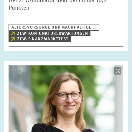
Der ZEW-Indikator liegt bei minus 10,2
Punkten
ALTERSVORSORGE UND NACHHALTIGE...
ZEW-KONJUNKTURERWARTUNGEN
ZEW-FINANZMARKTTEST
Bild
öffnet
in
vergrößerter
Ansicht