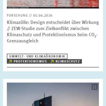
FORSCHUNG // 05.06.2026
Klimazölle: Design entscheidet über Wirkung
// ZEW-Studie zum Zielkonflikt zwischen
Klimaschutz und Protektionismus beim CO₂-
Grenzausgleich
UMWELT- UND KLIMAÖKONOMIK
PROTEKTIONISMUS
KLIMASCHUTZ
Bild
öffnet
in
vergrößerter
Ansicht