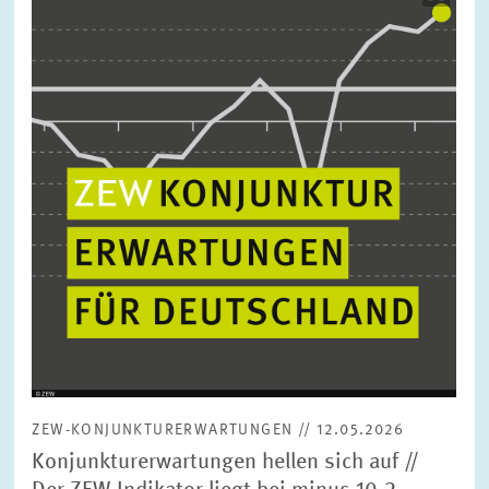
öffnet
in
vergrößerter
Ansicht
ZEW-KONJUNKTURERWARTUNGEN // 12.05.2026
Konjunkturerwartungen hellen sich auf //