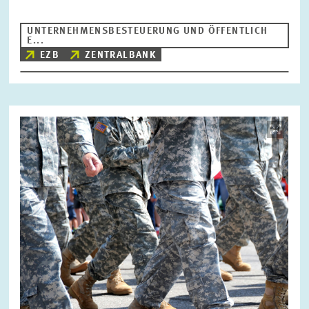
UNTERNEHMENSBESTEUERUNG UND ÖFFENTLICH
E...
EZB
ZENTRALBANK
Bild
öffnet
in
vergrößerter
Ansicht