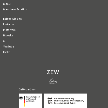
MaCCI
MannheimTaxation
Folgen Sie uns
LinkedIn
Instagram
Bluesky
X
YouTube
Flickr
Gefördert von:
Logo
Logo
Bundesministerium
Ministerium
für
für
Wirtschaft
Wissenschaft,