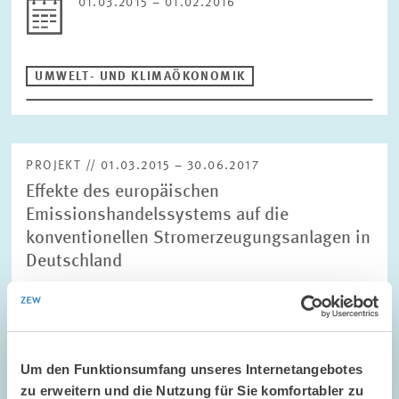
01.03.2015 – 01.02.2016
UMWELT- UND KLIMAÖKONOMIK
PROJEKT // 01.03.2015 – 30.06.2017
Effekte des europäischen
Emissionshandelssystems auf die
konventionellen Stromerzeugungsanlagen in
Deutschland
Die Energiewirtschaft ist zentral für weltweite
Klimaschutzstrategien, da hier ein Großteil der CO2-Emissionen
anfällt. Dennoch konnte die Wirkung von Emissionsreduktions-
Politiken wie dem EU-Emissionshandel im…
Um den Funktionsumfang unseres Internetangebotes
zu erweitern und die Nutzung für Sie komfortabler zu
01.03.2015 – 30.06.2017