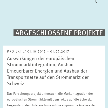
KACHEL
ANSICH
PUBLIKATIONEN
PROJEKTE
ABGESCHLOSSENE PROJEKTE
Volltext-Suche
VERANSTALTUNGEN
PROJEKT // 01.10.2015 – 01.05.2017
Auswirkungen der europäischen
TEAM & KONTAKT
Sortierung
Strommarktintegration, Ausbau
Nach Projektbeginn absteigend
Erneuerbarer Energien und Ausbau der
Transportnetze auf den Strommarkt der
Status
Schweiz
Bitte wählen Sie einen Status
Das Forschungsprojekt untersucht die Marktintegration der
europäischen Strommärkte mit dem Fokus auf die Schweiz.
Zeitraum
Gegenstand der Untersuchung ist die empirische Analyse der