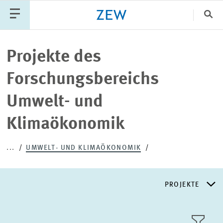
Sch
Katego
Projekte des
Forschungsbereichs
PUBLIKATIONEN
PROJEKTE
TEAM
Umwelt- und
VERANSTALTUNGEN
AKTUELLES
Klimaökonomik
...
UMWELT- UND KLIMAÖKONOMIK
PROJEKTE
FORSCHUNGSSCHWERPUNKTE