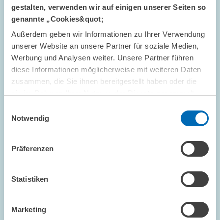
gestalten, verwenden wir auf einigen unserer Seiten so
genannte „Cookies&quot;
Außerdem geben wir Informationen zu Ihrer Verwendung
UMWELT- UND KLIMAÖKONOMIK
unserer Website an unsere Partner für soziale Medien,
Werbung und Analysen weiter. Unsere Partner führen
diese Informationen möglicherweise mit weiteren Daten
zusammen, die Sie ihnen bereitgestellt haben oder die
PROJEKT // 01.03.2015 – 28.02.2018
sie im Rahmen Ihrer Nutzung der Dienste gesammelt
Kontinuierliche Beratungskonzepte als
haben.
Einwilligungsauswahl
Instrument zur Energieeinsparung in
Notwendig
Haushalten
Präferenzen
Das Forschungsprojekt STEP_BY_STEP zielt darauf ab,
Konsumentenreaktionen auf unterschiedliche
Beratungskonzepte zu Energieeinsparmöglichkeiten in vier
Statistiken
verschiedenen europäischen Ländern (Spanien, Italien,…
01.03.2015 – 28.02.2018
Marketing