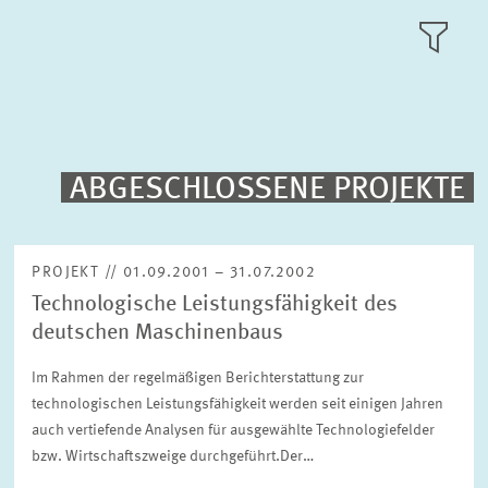
FORSCHUNGSSCHWERPUNKTE
KACHEL
ANSICH
PUBLIKATIONEN
PROJEKTE
ABGESCHLOSSENE PROJEKTE
Volltext-Suche
VERANSTALTUNGEN
PROJEKT // 01.09.2001 – 31.07.2002
Technologische Leistungsfähigkeit des
TEAM & KONTAKT
Sortierung
deutschen Maschinenbaus
Nach Projektbeginn absteigend
Im Rahmen der regelmäßigen Berichterstattung zur
technologischen Leistungsfähigkeit werden seit einigen Jahren
Status
Bitte wählen Sie einen Status
auch vertiefende Analysen für ausgewählte Technologiefelder
bzw. Wirtschaftszweige durchgeführt.Der…