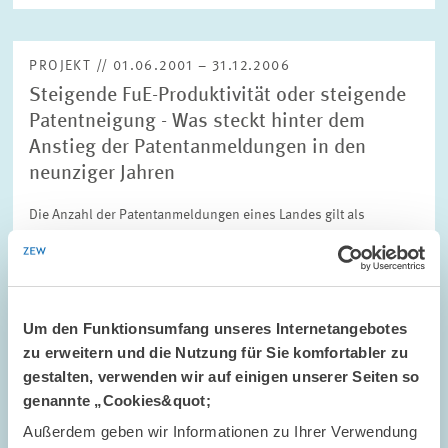
PROJEKT // 01.06.2001 – 31.12.2006
Steigende FuE-Produktivität oder steigende
Patentneigung - Was steckt hinter dem
Anstieg der Patentanmeldungen in den
neunziger Jahren
Die Anzahl der Patentanmeldungen eines Landes gilt als
wichtiger Indikator der Erfindungstätigkeit, für die Forschung
und Entwicklung (FuE) den bedeutendsten Input liefert. Auf
gesamtwirtschaftlicher Ebene sind in…
01.06.2001 – 31.12.2006
Um den Funktionsumfang unseres Internetangebotes
zu erweitern und die Nutzung für Sie komfortabler zu
gestalten, verwenden wir auf einigen unserer Seiten so
genannte „Cookies&quot;
INNOVATIONSÖKONOMIK UND...
Außerdem geben wir Informationen zu Ihrer Verwendung