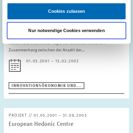
PROJEKT // 01.05.2001 – 15.02.2002
Identifizierung regionaler Unterschiede bei
Cookies zulassen
Inanspruchnahme der Existenzförderung
Im Gegensatz zu gezielten regionalen Förderprogrammen ist die
Nur notwendige Cookies verwenden
Förderung von Existenzgründungen flächendeckend ohne
Ausschluss bestimmter Regionen. Demnach sollte ein
Zusammenhang zwischen der Anzahl der…
01.05.2001 – 15.02.2002
INNOVATIONSÖKONOMIK UND...
PROJEKT // 01.05.2001 – 31.08.2003
European Hedonic Centre