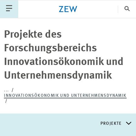
Sch
Katego
Projekte des
Forschungsbereichs
PUBLIKATIONEN
PROJEKTE
TEAM
Innovationsökonomik und
VERANSTALTUNGEN
AKTUELLES
Unternehmensdynamik
...
INNOVATIONSÖKONOMIK UND UNTERNEHMENSDYNAMIK
PROJEKTE