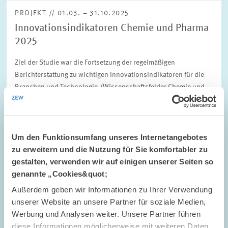
PROJEKT // 01.03. – 31.10.2025
Innovationsindikatoren Chemie und Pharma
2025
Ziel der Studie war die Fortsetzung der regelmäßigen
Berichterstattung zu wichtigen Innovationsindikatoren für die
Branchen und Technologie-/Wissenschaftsfelder Chemie und
Pharma. Die Studie bietet in knapper Form…
01.03. – 31.10.2025
Um den Funktionsumfang unseres Internetangebotes
zu erweitern und die Nutzung für Sie komfortabler zu
INNOVATIONSÖKONOMIK UND...
gestalten, verwenden wir auf einigen unserer Seiten so
genannte „Cookies&quot;
Außerdem geben wir Informationen zu Ihrer Verwendung
unserer Website an unsere Partner für soziale Medien,
PROJEKT // 01.03. – 30.09.2025
Werbung und Analysen weiter. Unsere Partner führen
Identifizierung von Technologie- und
diese Informationen möglicherweise mit weiteren Daten