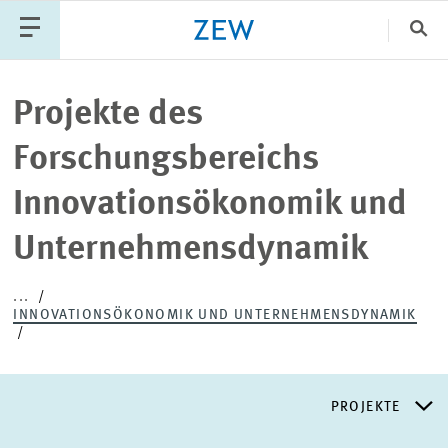
Sch
Katego
Projekte des
Forschungsbereichs
PUBLIKATIONEN
PROJEKTE
TEAM
Innovationsökonomik und
VERANSTALTUNGEN
AKTUELLES
Unternehmensdynamik
...
INNOVATIONSÖKONOMIK UND UNTERNEHMENSDYNAMIK
PROJEKTE