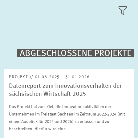
FORSCHUNGSSCHWERPUNKTE
KACHEL
ANSICH
PUBLIKATIONEN
PROJEKTE
ABGESCHLOSSENE PROJEKTE
Volltext-Suche
VERANSTALTUNGEN
PROJEKT // 01.06.2025 – 31.01.2026
Datenreport zum Innovationsverhalten der
TEAM & KONTAKT
Sortierung
sächsischen Wirtschaft 2025
Nach Projektbeginn absteigend
Das Projekt hat zum Ziel, die Innovationsaktivitäten der
Unternehmen im Freistaat Sachsen im Zeitraum 2022-2024 (mit
Status
Bitte wählen Sie einen Status
einem Ausblick für 2025 und 2026) zu erfassen und zu
beschreiben. Hierfür wird eine…