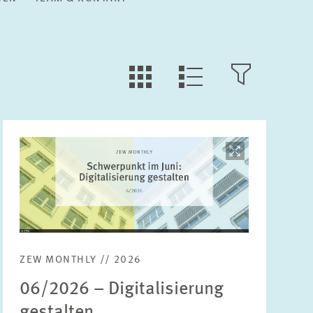
KACHEL
FILTER
LISTEN
ANSICHT
ÖFFNEN
ANSICHT
Bild
öffnet
Suche
in
vergrößerter
Ansicht
Publikationstyp
Bitte wählen
ZEW MONTHLY // 2026
06/2026 – Digitalisierung
Bereiche
gestalten