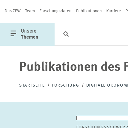
Das ZEW
Team
Forschungsdaten
Publikationen
Karriere
P
öffne
Unsere
Suche
Kategorien
Schließen
Hauptmenü
Themen
Publikationen des 
PUBLIKATIONEN
STARTSEITE
FORSCHUNG
DIGITALE ÖKONOM
FORSCHUNGSSCHWERP