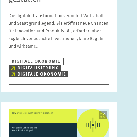
Digitale Ökonomie
ALTERSVORSORGE UND NACHHALTIGE
Die digitale Transformation verändert Wirtschaft
FINANZMÄRKTE
und Staat grundlegend. Sie eröffnet neue Chancen
Jahr
ARBEITSMÄRKTE UND SOZIALVERSICHERUNGEN
Bitte wählen
für Innovation und Produktivität, erfordert aber
zugleich verlässliche Investitionen, klare Regeln
DIGITALE ÖKONOMIE
und wirksame…
GESUNDHEITSMÄRKTE UND GESUNDHEITSPOLITIK
Autor
DIGITALE ÖKONOMIE
INNOVATIONSÖKONOMIK UND
DIGITALISIERUNG
UNTERNEHMENSDYNAMIK
DIGITALE ÖKONOMIE
ZURÜCKSETZEN
SUCHEN
MARKTDESIGN
UMWELT- UND KLIMAÖKONOMIK
UNGLEICHHEIT UND VERTEILUNGSPOLITIK
Bild
UNTERNEHMENSBESTEUERUNG UND ÖFFENTLICHE
öffnet
FINANZWIRTSCHAFT
in
vergrößerter
Ansicht
STABSSTELLE
GESCHÄFTSFÜHRUNG