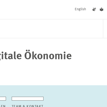
English
gitale Ökonomie
UNGEN
AKTUELLES
GEN
TEAM & KONTAKT