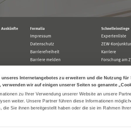
 Auskünfte
Formalia
Schnelleinstiege
Impressum
Expertenliste
Datenschutz
ZEW-Konjunktu
Barrierefreiheit
Karriere
Barriere melden
Forschung am 
MaCCI
MannheimTaxat
nseres Internetangebotes zu erweitern und die Nutzung für 
n, verwenden wir auf einigen unserer Seiten so genannte „Coo
ationen zu Ihrer Verwendung unserer Website an unsere Partner
sen weiter. Unsere Partner führen diese Informationen möglich
die Sie ihnen bereitgestellt haben oder die sie im Rahmen Ihre
.