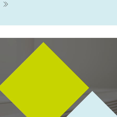
chste Seite
letzte Seite