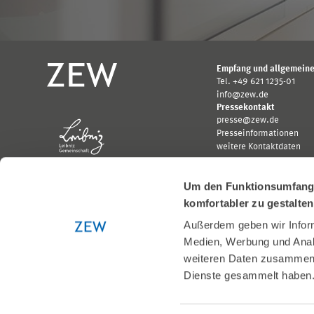
Empfang und allgemeine
Tel. +49 621 1235-01
info@zew.de
Pressekontakt
presse@zew.de
Presseinformationen
weitere Kontaktdaten
Um den Funktionsumfang u
komfortabler zu gestalte
Außerdem geben wir Inform
Gefördert von:
Medien, Werbung und Analy
Logo
Logo
weiteren Daten zusammen, 
Bundesministerium
Ministerium
Dienste gesammelt haben
für
für
Wirtschaft
Wissenschaft,
und
Forschung
Klimaschutz;
und