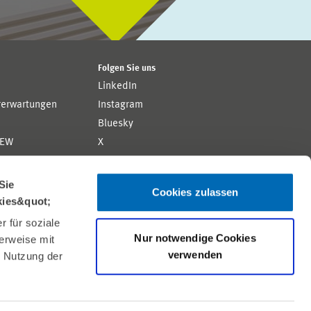
Folgen Sie uns
LinkedIn
rerwartungen
Instagram
Bluesky
ZEW
X
YouTube
ion
Flickr
Sie
Cookies zulassen
kies&quot;
 für soziale
Nur notwendige Cookies
erweise mit
verwenden
r Nutzung der