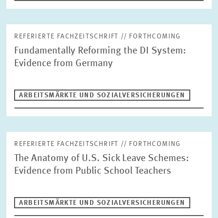
GESUNDHEITSMÄRKTE UND GESUNDHEITSPOLITIK
INNOVATIONSÖKONOMIK UND UNTERNEHMENSDYNAMIK
Autor
REFERIERTE FACHZEITSCHRIFT // FORTHCOMING
MARKTDESIGN
UMWELT- UND KLIMAÖKONOMIK
Fundamentally Reforming the DI System:
UNGLEICHHEIT UND VERTEILUNGSPOLITIK
Evidence from Germany
UNTERNEHMENSBESTEUERUNG UND ÖFFENTLICHE
ZURÜCKSETZEN
SUCHEN
FINANZWIRTSCHAFT
STABSSTELLE
GESCHÄFTSFÜHRUNG
ARBEITSMÄRKTE UND SOZIALVERSICHERUNGEN
KOMMUNIKATION
PRESSE UND REDAKTION
DESIGN
INTERNATIONALES UND ÖFFENTLICHKEITSARBEIT
REFERIERTE FACHZEITSCHRIFT // FORTHCOMING
ZENTRALE DIENSTLEISTUNGEN
HR
The Anatomy of U.S. Sick Leave Schemes:
Evidence from Public School Teachers
ARBEITSMÄRKTE UND SOZIALVERSICHERUNGEN