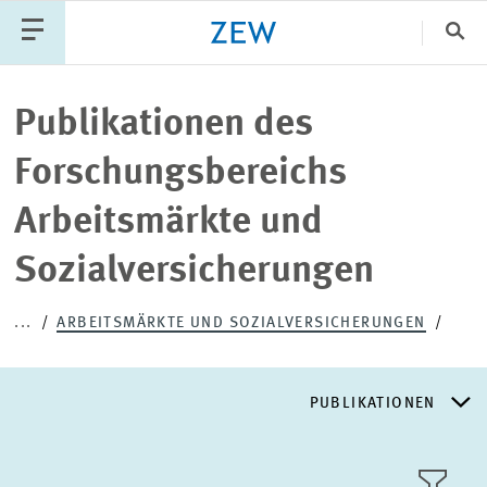
Sch
Katego
Publikationen des
Forschungsbereichs
PUBLIKATIONEN
PROJEKTE
TEAM
Arbeitsmärkte und
VERANSTALTUNGEN
AKTUELLES
Sozialversicherungen
...
ARBEITSMÄRKTE UND SOZIALVERSICHERUNGEN
PUBLIKATIONEN
FORSCHUNGSSCHWERPUNKTE