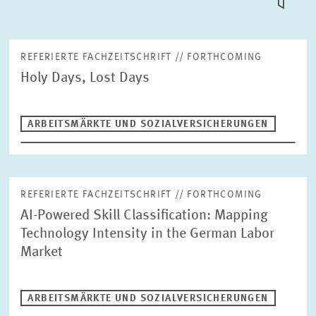
KACHEL
ANSICH
PUBLIKATIONEN
REFERIERTE FACHZEITSCHRIFT // FORTHCOMING
Holy Days, Lost Days
PROJEKTE
Suche
ARBEITSMÄRKTE UND SOZIALVERSICHERUNGEN
VERANSTALTUNGEN
TEAM & KONTAKT
Publikationstyp
Bitte wählen
REFERIERTE FACHZEITSCHRIFT // FORTHCOMING
AI-Powered Skill Classification: Mapping
Technology Intensity in the German Labor
Bereiche
Market
Arbeitsmärkte und Sozialversicherungen
ALTERSVORSORGE UND NACHHALTIGE FINANZMÄRKTE
ARBEITSMÄRKTE UND SOZIALVERSICHERUNGEN
ARBEITSMÄRKTE UND SOZIALVERSICHERUNGEN
Jahr
DIGITALE ÖKONOMIE
Bitte wählen