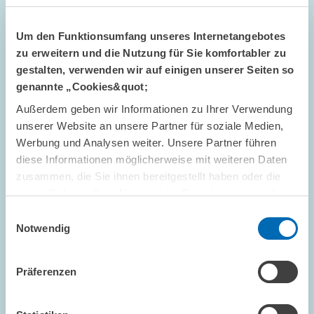
Intergenerational mobility fosters
innovation in Europe
Um den Funktionsumfang unseres Internetangebotes
zu erweitern und die Nutzung für Sie komfortabler zu
gestalten, verwenden wir auf einigen unserer Seiten so
ARBEITSMÄRKTE UND SOZIALVERSICHERUNGEN
genannte „Cookies&quot;
Außerdem geben wir Informationen zu Ihrer Verwendung
unserer Website an unsere Partner für soziale Medien,
ZEW DISCUSSION PAPER NR. 26-026 // 2026
Werbung und Analysen weiter. Unsere Partner führen
diese Informationen möglicherweise mit weiteren Daten
Does Tightening the Duration of Temporary
zusammen, die Sie ihnen bereitgestellt haben oder die
Contracts Cost Jobs? Evidence from Germany
sie im Rahmen Ihrer Nutzung der Dienste gesammelt
haben.
Many countries limit how long a worker may be kept on a
Einwilligungsauswahl
temporary contract, yet little is known about how firms and
Notwendig
workers respond when this maximum duration is tightened.
Does a shorter cap simply displace…
Präferenzen
ARBEITSMÄRKTE UND SOZIALVERSICHERUNGEN