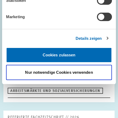
Statistiken
Marketing
ZEW DISCUSSION PAPER NR. 26-025 // 2026
Off the Labor Supply Curve: The Zero
Employer Size Wage Effect Within Large
Details zeigen
Firms
Cookies zulassen
We revisit the employer size wage effect (ESWE)—arguably the
most basic and influential departure from the law of one price
for labor. Our main result is that this canonical fact disappears
Nur notwendige Cookies verwenden
completely across…
ARBEITSMÄRKTE UND SOZIALVERSICHERUNGEN
REFERIERTE FACHZEITSCHRIFT // 2026