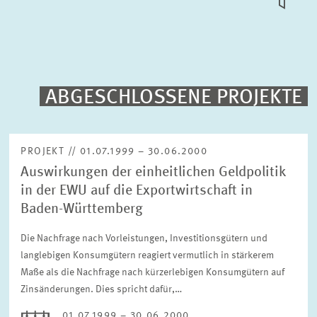
KACHEL
ANSICH
PUBLIKATIONEN
PROJEKTE
ABGESCHLOSSENE PROJEKTE
Volltext-Suche
VERANSTALTUNGEN
PROJEKT // 01.07.1999 – 30.06.2000
Auswirkungen der einheitlichen Geldpolitik
TEAM & KONTAKT
Sortierung
in der EWU auf die Exportwirtschaft in
Nach Projektbeginn absteigend
Baden-Württemberg
Die Nachfrage nach Vorleistungen, Investitionsgütern und
Status
Bitte wählen Sie einen Status
langlebigen Konsumgütern reagiert vermutlich in stärkerem
Maße als die Nachfrage nach kürzerlebigen Konsumgütern auf
Zinsänderungen. Dies spricht dafür,…
Zeitraum
01.07.1999 – 30.06.2000