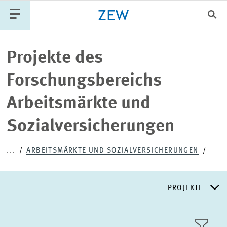
Sch
Katego
Projekte des
Forschungsbereichs
PUBLIKATIONEN
PROJEKTE
TEAM
Arbeitsmärkte und
VERANSTALTUNGEN
AKTUELLES
Sozialversicherungen
...
ARBEITSMÄRKTE UND SOZIALVERSICHERUNGEN
PROJEKTE
FORSCHUNGSSCHWERPUNKTE