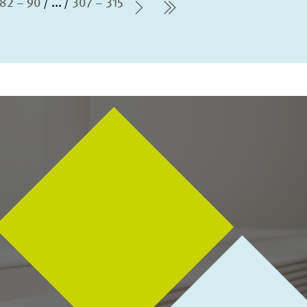
82 – 90
...
307 – 315
Nächste Seite
letzte Seite