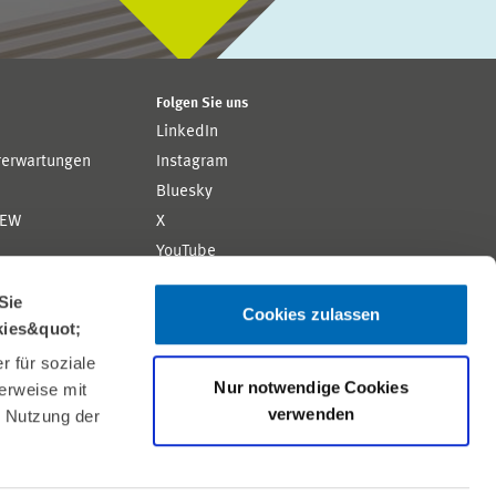
Folgen Sie uns
LinkedIn
rerwartungen
Instagram
Bluesky
ZEW
X
YouTube
ion
Flickr
Sie
Cookies zulassen
kies&quot;
 für soziale
Nur notwendige Cookies
erweise mit
verwenden
r Nutzung der