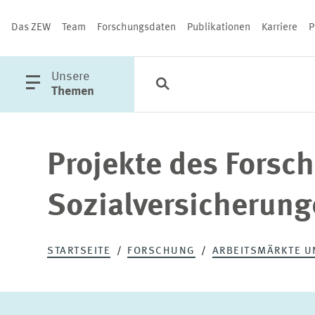
Das ZEW
Team
Forschungsdaten
Publikationen
Karriere
P
öffne
Unsere
Suche
Kategorien
Schließen
Hauptmenü
Themen
Projekte des Forsc
PUBLIKATIONEN
Sozialversicherun
STARTSEITE
FORSCHUNG
ARBEITSMÄRKTE U