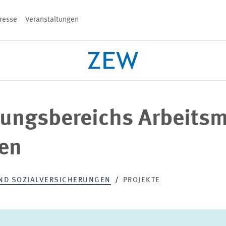
resse
Veranstaltungen
n
hungsbereichs Arbeits
PROJEKTE
TEAM
VERANSTALT
gen
ND SOZIALVERSICHERUNGEN
PROJEKTE