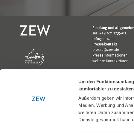
Empfang und allgemeine
Tel. +49 621 1235-01
info@zew.de
Pressekontakt
presse@zew.de
Presseinformationen
weitere Kontaktdaten
Um den Funktionsumfang u
komfortabler zu gestalte
Außerdem geben wir Inform
Gefördert von:
Medien, Werbung und Analy
Logo
Logo
Bundesministerium
Ministerium
weiteren Daten zusammen, 
für
für
Dienste gesammelt haben
Wirtschaft
Wissenschaft,
und
Forschung
Klimaschutz;
und