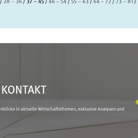
28 – 36
37 – 45
46 – 54
55 – 63
64 – 72
73 – 81
N KONTAKT
blicke in aktuelle Wirtschaftsthemen, exklusive Analysen und