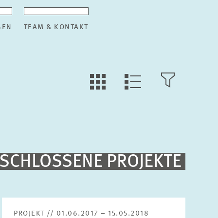
GEN
TEAM & KONTAKT
KACHEL
FILTER
LISTEN
ANSICHT
ÖFFNEN
ANSICHT
Volltext-Suche
SCHLOSSENE PROJEKTE
Sortierung
Nach Projektbeginn absteigend
PROJEKT // 01.06.2017 – 15.05.2018