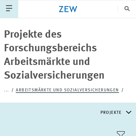
Sch
Katego
Projekte des
Forschungsbereichs
PUBLIKATIONEN
PROJEKTE
TEAM
Arbeitsmärkte und
VERANSTALTUNGEN
AKTUELLES
Sozialversicherungen
...
ARBEITSMÄRKTE UND SOZIALVERSICHERUNGEN
PROJEKTE
FORSCHUNGSSCHWERPUNKTE