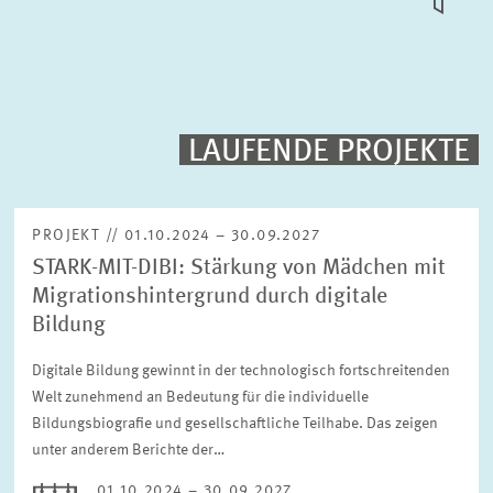
KACHEL
ANSICH
PUBLIKATIONEN
PROJEKTE
LAUFENDE PROJEKTE
Volltext-Suche
VERANSTALTUNGEN
PROJEKT // 01.10.2024 – 30.09.2027
STARK-MIT-DIBI: Stärkung von Mädchen mit
TEAM & KONTAKT
Sortierung
Migrationshintergrund durch digitale
Nach Projektbeginn absteigend
Bildung
Digitale Bildung gewinnt in der technologisch fortschreitenden
Status
Bitte wählen Sie einen Status
Welt zunehmend an Bedeutung für die individuelle
Bildungsbiografie und gesellschaftliche Teilhabe. Das zeigen
unter anderem Berichte der…
Zeitraum
01.10.2024 – 30.09.2027