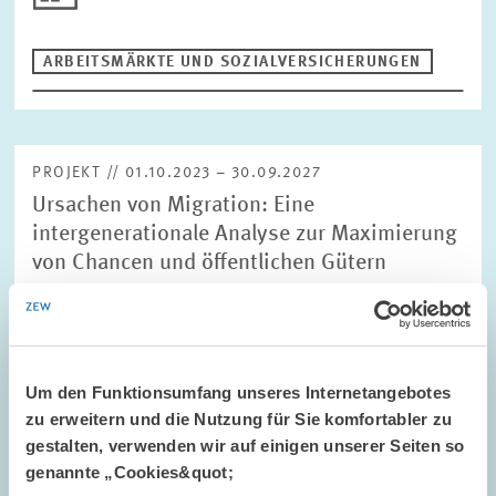
ARBEITSMÄRKTE UND SOZIALVERSICHERUNGEN
PROJEKT // 01.10.2023 – 30.09.2027
Ursachen von Migration: Eine
intergenerationale Analyse zur Maximierung
von Chancen und öffentlichen Gütern
Dieses Projekt zielt darauf ab, zur Literatur über die Ökonomie
der Migration und die Bildung von Humankapital beizutragen,
indem es einen administrativen Datensatz von über vier
Millionen italienischen…
Um den Funktionsumfang unseres Internetangebotes
zu erweitern und die Nutzung für Sie komfortabler zu
01.10.2023 – 30.09.2027
gestalten, verwenden wir auf einigen unserer Seiten so
genannte „Cookies&quot;