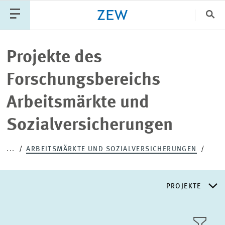
Sch
Katego
Projekte des
Forschungsbereichs
PUBLIKATIONEN
PROJEKTE
TEAM
Arbeitsmärkte und
VERANSTALTUNGEN
AKTUELLES
Sozialversicherungen
...
ARBEITSMÄRKTE UND SOZIALVERSICHERUNGEN
PROJEKTE
FORSCHUNGSSCHWERPUNKTE