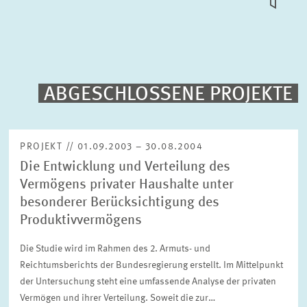
KACHEL
ANSICH
PUBLIKATIONEN
PROJEKTE
ABGESCHLOSSENE PROJEKTE
Volltext-Suche
VERANSTALTUNGEN
PROJEKT // 01.09.2003 – 30.08.2004
Die Entwicklung und Verteilung des
TEAM & KONTAKT
Sortierung
Vermögens privater Haushalte unter
Nach Projektbeginn absteigend
besonderer Berücksichtigung des
Produktivvermögens
Status
Bitte wählen Sie einen Status
Die Studie wird im Rahmen des 2. Armuts- und
Reichtumsberichts der Bundesregierung erstellt. Im Mittelpunkt
der Untersuchung steht eine umfassende Analyse der privaten
Zeitraum
Vermögen und ihrer Verteilung. Soweit die zur…