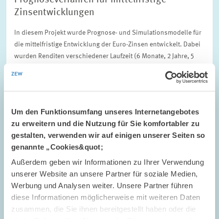
Prognoseverfahren für mittelfristige
Zinsentwicklungen
In diesem Projekt wurde Prognose- und Simulationsmodelle für
die mittelfristige Entwicklung der Euro-Zinsen entwickelt. Dabei
wurden Renditen verschiedener Laufzeit (6 Monate, 2 Jahre, 5
Jahre und 10 Jahre…
01.05.2001 – 31.03.2002
Um den Funktionsumfang unseres Internetangebotes
zu erweitern und die Nutzung für Sie komfortabler zu
ALTERSVORSORGE UND NACHHALTIGE...
gestalten, verwenden wir auf einigen unserer Seiten so
genannte „Cookies&quot;
Außerdem geben wir Informationen zu Ihrer Verwendung
unserer Website an unsere Partner für soziale Medien,
PROJEKT // 01.04.2001 – 30.04.2004
Werbung und Analysen weiter. Unsere Partner führen
Das Timing der Venture-Capital-gestützten
diese Informationen möglicherweise mit weiteren Daten
Börsengänge
zusammen, die Sie ihnen bereitgestellt haben oder die