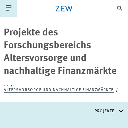
Sch
Katego
Projekte des
Forschungsbereichs
PUBLIKATIONEN
PROJEKTE
TEAM
Altersvorsorge und
VERANSTALTUNGEN
AKTUELLES
nachhaltige Finanzmärkte
...
ALTERSVORSORGE UND NACHHALTIGE FINANZMÄRKTE
PROJEKTE