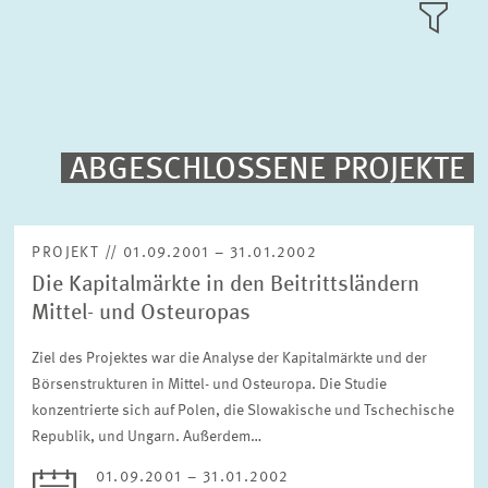
FORSCHUNGSSCHWERPUNKTE
KACHEL
ANSICH
PUBLIKATIONEN
PROJEKTE
ABGESCHLOSSENE PROJEKTE
Volltext-Suche
VERANSTALTUNGEN
PROJEKT // 01.09.2001 – 31.01.2002
Die Kapitalmärkte in den Beitrittsländern
TEAM & KONTAKT
Sortierung
Mittel- und Osteuropas
Nach Projektbeginn absteigend
Ziel des Projektes war die Analyse der Kapitalmärkte und der
Börsenstrukturen in Mittel- und Osteuropa. Die Studie
Status
Bitte wählen Sie einen Status
konzentrierte sich auf Polen, die Slowakische und Tschechische
Republik, und Ungarn. Außerdem…
01.09.2001 – 31.01.2002
Zeitraum