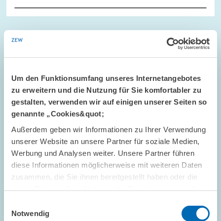
STANDPUNKT // 15.03.2005
ZEW-Präsident Wolfgang Franz zum Begriff
"Humankapital"
Um den Funktionsumfang unseres Internetangebotes
zu erweitern und die Nutzung für Sie komfortabler zu
Der Beitrag findet sich in der aktuellen Ausgabe der ZEWnews
März 2005
gestalten, verwenden wir auf einigen unserer Seiten so
genannte „Cookies&quot;
Außerdem geben wir Informationen zu Ihrer Verwendung
unserer Website an unsere Partner für soziale Medien,
Werbung und Analysen weiter. Unsere Partner führen
diese Informationen möglicherweise mit weiteren Daten
KONFERENZEN // 09.03.2005
zusammen, die Sie ihnen bereitgestellt haben oder die
2nd ZEW Conference on Economics of
sie im Rahmen Ihrer Nutzung der Dienste gesammelt
Innovation and Patenting (19/20 September
haben.
Einwilligungsauswahl
2005)
Notwendig