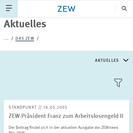
Sch
Aktuelles
Katego
...
DAS ZEW
PUBLIKATIONEN
PROJEKTE
TEAM
AKTUELLES
VERANSTALTUNGEN
AKTUELLES
AKTUELLES
LLL:LIST
ÜBER DAS ZEW
STANDPUNKT // 18.05.2005
ZEW-Präsident Franz zum Arbeitslosengeld II
GESCHICHTE
Text
Der Beitrag findet sich in der aktuellen Ausgabe der ZEWnews