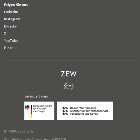
Folgen Sie uns
LinkedIn
Instagram
Bluesky
X
YouTube
Flickr
Gefördert von:
Logo
Logo
Bundesministerium
Ministerium
für
für
Wirtschaft
Wissenschaft,
und
Forschung
Klimaschutz;
und
© 1999-2026 ZEW
Link
Kunst
zur
Baden-
Shortlink: https://www.zew.de/WS319