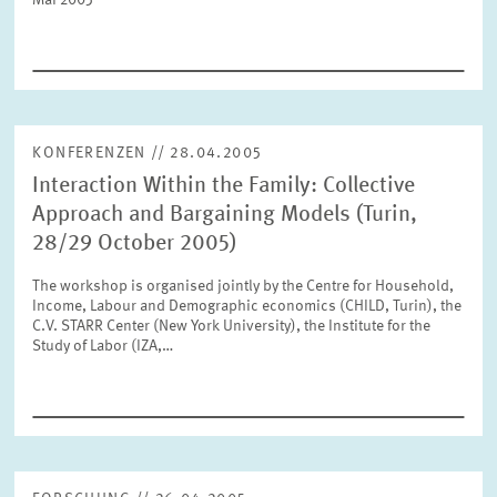
Mai 2005
FORSCHUNG
SERVICE
Jahr
Bitte wählen Sie ein Jahr
KONFERENZEN // 28.04.2005
GREMIEN
Interaction Within the Family: Collective
Monat
Bitte wählen Sie einen Monat
Approach and Bargaining Models (Turin,
VERNETZUNG
28/29 October 2005)
The workshop is organised jointly by the Centre for Household,
Bereiche
Income, Labour and Demographic economics (CHILD, Turin), the
Bitte wählen
HEINZ-KÖNIG-AWARD
C.V. STARR Center (New York University), the Institute for the
Study of Labor (IZA,…
WISSENSCHAFTSPREIS
Themen
Bitte wählen
Schlagworte