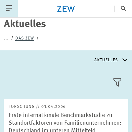
Sch
Aktuelles
Katego
...
DAS ZEW
PUBLIKATIONEN
PROJEKTE
TEAM
AKTUELLES
VERANSTALTUNGEN
AKTUELLES
AKTUELLES
LLL:LIST
ÜBER DAS ZEW
FORSCHUNG // 03.04.2006
Erste internationale Benchmarkstudie zu
GESCHICHTE
Standortfaktoren von Familienunternehmen:
Text
Deutschland im unteren Mittelfeld