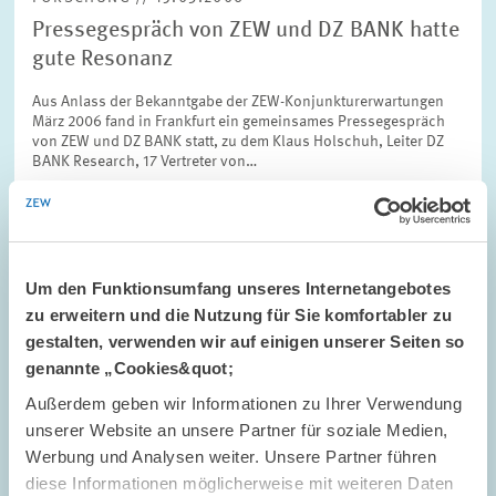
Pressegespräch von ZEW und DZ BANK hatte
gute Resonanz
Aus Anlass der Bekanntgabe der ZEW-Konjunkturerwartungen
März 2006 fand in Frankfurt ein gemeinsames Pressegespräch
von ZEW und DZ BANK statt, zu dem Klaus Holschuh, Leiter DZ
BANK Research, 17 Vertreter von…
Um den Funktionsumfang unseres Internetangebotes
zu erweitern und die Nutzung für Sie komfortabler zu
FORSCHUNG // 11.03.2006
gestalten, verwenden wir auf einigen unserer Seiten so
Zwei studentische Hilfskräfte des ZEW
genannte „Cookies&quot;
erhalten den "NRW Undergraduate Science
Außerdem geben wir Informationen zu Ihrer Verwendung
Award 2005" in der Kategorie "Economics"
unserer Website an unsere Partner für soziale Medien,
Die beiden Studentinnen Elke Lüdemann (Universitaet
Werbung und Analysen weiter. Unsere Partner führen
Mannheim) und Xuan Zhang (mittlerweile: Goethe-Universität
diese Informationen möglicherweise mit weiteren Daten
Frankfurt) erhalten den "NRW Undergraduate Science Award