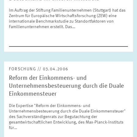
FORSCHUNG
Im Auftrag der Stiftung Familienunternehmen (Stuttgart) hat das
Zentrum für Europäische Wirtschaftsforschung (ZEW) eine
internationale Benchmarkstudie zu Standortfaktoren von
SERVICE
Jahr
Familienunternehmen erstellt. Das…
Bitte wählen Sie ein Jahr
GREMIEN
Monat
Bitte wählen Sie einen Monat
VERNETZUNG
FORSCHUNG // 03.04.2006
Reform der Einkommens- und
Bereiche
Bitte wählen
HEINZ-KÖNIG-AWARD
Unternehmensbesteuerung durch die Duale
Einkommensteuer
WISSENSCHAFTSPREIS
Themen
Die Expertise "Reform der Einkommens- und
Bitte wählen
Unternehmensbesteuerung durch die Duale Einkommensteuer"
des Sachverständigenrats zur Begutachtung der
gesamtwirtschaftlichen Entwicklung, des Max-Planck-Instituts
für…
Schlagworte